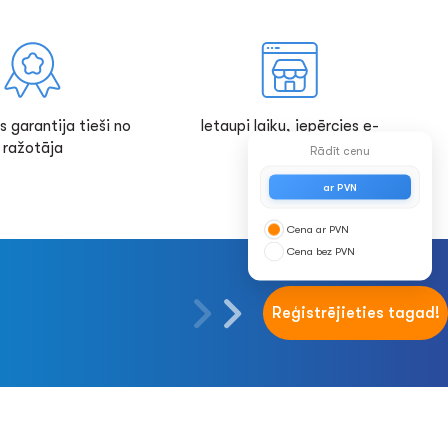
s garantija tieši no
Ietaupi laiku, iepērcies e-
ražotāja
veikalā!
Rādīt cenu
ar PVN
Cena ar PVN
Cena bez PVN
Reģistrējieties tagad!