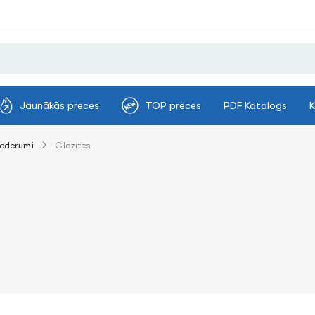
Jaunākās preces
TOP preces
PDF Katalogs
K
iederumi
Glāzītes