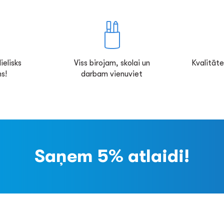
ielisks
Viss birojam, skolai un
Kvalitāte
s!
darbam vienuviet
Saņem 5% atlaidi!