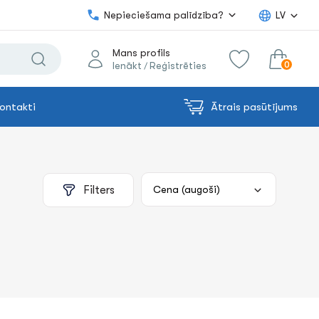
Nepieciešama palīdzība?
LV
Mans profils
0
Ienākt
Reģistrēties
/
ontakti
Ātrais pasūtījums
0.00€
uz grozu
Summa:
Filters