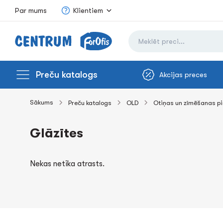
Par mums
Klientiem
Preču katalogs
Akcijas preces
Sākums
Preču katalogs
OLD
Otiņas un zīmēšanas p
Glāzītes
Nekas netika atrasts.