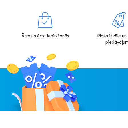
Ātra un ērta iepirkšanās
Plaša izvēle un l
piedāvājum