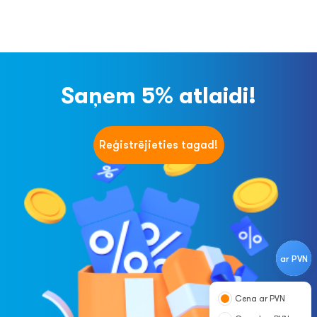
Saņem 5% atlaidi!
Reģistrējieties tagad!
ar PVN
Cena ar PVN