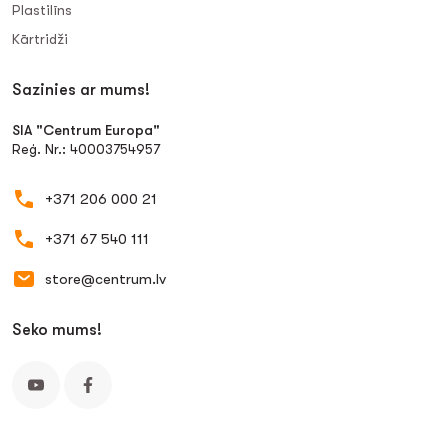
Plastilīns
Kārtridži
Sazinies ar mums!
SIA "Centrum Europa"
Reģ. Nr.: 40003754957
+371 206 000 21
+371 67 540 111
store@centrum.lv
Seko mums!