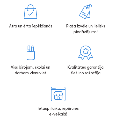
Ātra un ērta iepirkšanās
Plaša izvēle un lielisks
piedāvājums!
Viss birojam, skolai un
Kvalitātes garantija
darbam vienuviet
tieši no ražotāja
Ietaupi laiku, iepērcies
e-veikalā!