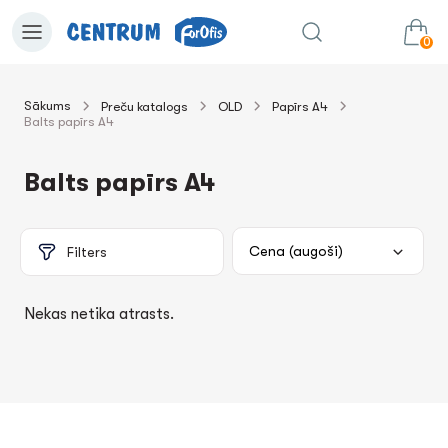
0
Sākums
Preču katalogs
OLD
Papīrs A4
Balts papīrs А4
0.00€
uz grozu
Summa:
Balts papīrs А4
Filters
Nekas netika atrasts.