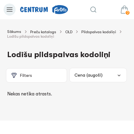
0
Sākums
Preču katalogs
OLD
Pildspalvas kodoliņi
Lodīšu pildspalvas kodoliņi
0.00€
uz grozu
Summa:
Lodīšu pildspalvas kodoliņi
Filters
Nekas netika atrasts.