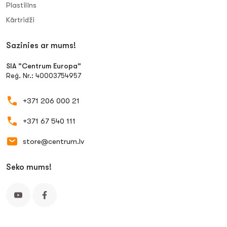
Plastilīns
Kārtridži
Sazinies ar mums!
SIA "Centrum Europa"
Reģ. Nr.: 40003754957
+371 206 000 21
+371 67 540 111
store@centrum.lv
Seko mums!