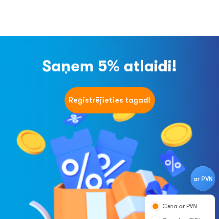
Saņem 5% atlaidi!
Reģistrējieties tagad!
ar PVN
Cena ar PVN