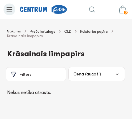
0
Sākums
Preču katalogs
OLD
Rokdarbu papīrs
Krāsainais līmpapīrs
0.00€
uz grozu
Summa:
Krāsainais līmpapīrs
Filters
Nekas netika atrasts.