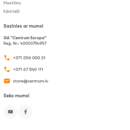
Plastilīns
Kārtridži
Sazinies ar mums!
SIA "Centrum Europa"
Reģ. Nr.: 40003754957
+371 206 000 21
+371 67 540 111
store@centrum.lv
Seko mums!