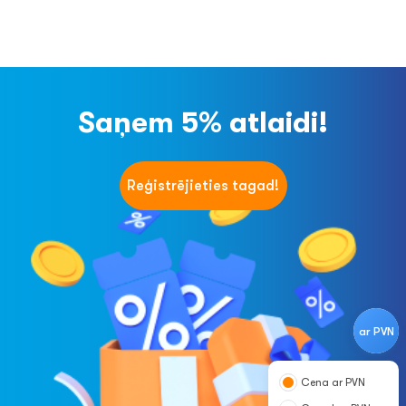
Saņem 5% atlaidi!
Reģistrējieties tagad!
ar PVN
Cena ar PVN