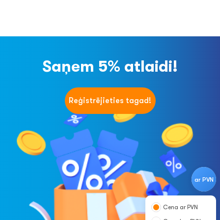
Saņem 5% atlaidi!
Reģistrējieties tagad!
ar PVN
Cena ar PVN