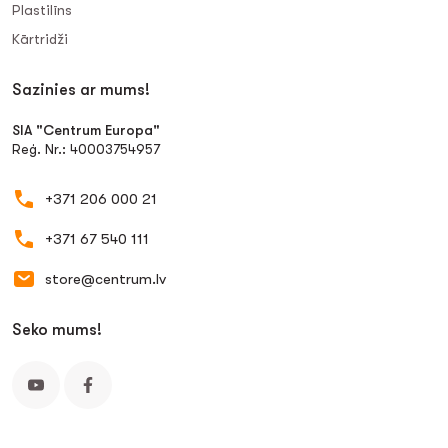
Plastilīns
Kārtridži
Sazinies ar mums!
SIA "Centrum Europa"
Reģ. Nr.: 40003754957
+371 206 000 21
+371 67 540 111
store@centrum.lv
Seko mums!