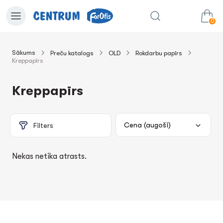
0
Sākums
Preču katalogs
OLD
Rokdarbu papīrs
Kreppapīrs
0.00€
uz grozu
Summa:
Kreppapīrs
Filters
Nekas netika atrasts.