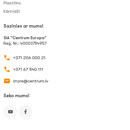
Plastilīns
Kārtridži
Sazinies ar mums!
SIA "Centrum Europa"
Reģ. Nr.: 40003754957
+371 206 000 21
+371 67 540 111
store@centrum.lv
Seko mums!