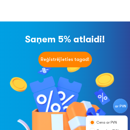
Saņem 5% atlaidi!
Reģistrējieties tagad!
ar PVN
Cena ar PVN