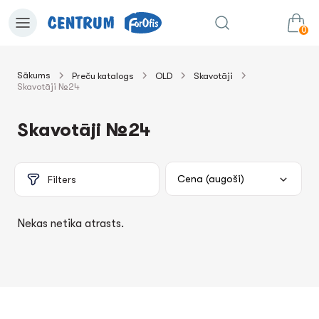
0
Sākums
Preču katalogs
OLD
Skavotāji
Skavotāji №24
0.00€
uz grozu
Summa:
Skavotāji №24
Filters
Nekas netika atrasts.