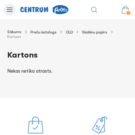
0
Sākums
Preču katalogs
OLD
Skolēnu papīrs
Kartons
0.00€
uz grozu
Summa:
Kartons
Nekas netika atrasts.