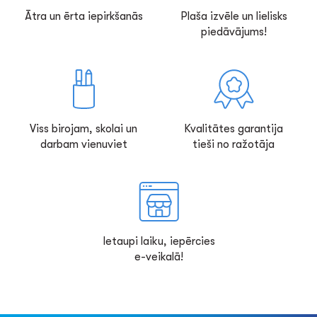
Ātra un ērta iepirkšanās
Plaša izvēle un lielisks
piedāvājums!
Viss birojam, skolai un
Kvalitātes garantija
darbam vienuviet
tieši no ražotāja
Ietaupi laiku, iepērcies
e-veikalā!