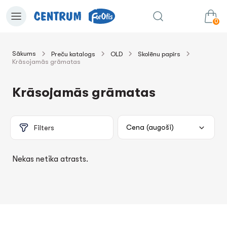
0
Sākums
Preču katalogs
OLD
Skolēnu papīrs
Krāsojamās grāmatas
0.00€
uz grozu
Summa:
Krāsojamās grāmatas
Filters
Nekas netika atrasts.