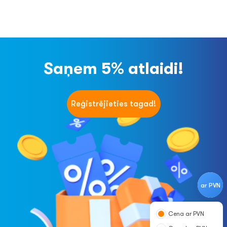
Saņem 5% atlaidi!
Reģistrējieties tagad!
ar PVN
Cena ar PVN