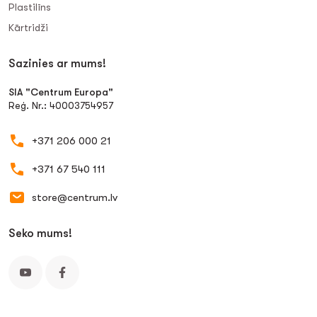
Plastilīns
Kārtridži
Sazinies ar mums!
SIA "Centrum Europa"
Reģ. Nr.: 40003754957
+371 206 000 21
+371 67 540 111
store@centrum.lv
Seko mums!