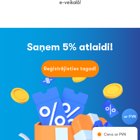
e-veikalā!
Saņem 5% atlaidi!
Reģistrējieties tagad!
ar PVN
Cena ar PVN