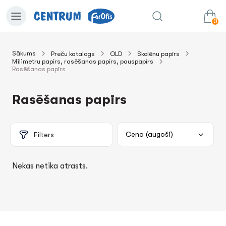
0
Sākums
Preču katalogs
OLD
Skolēnu papīrs
Milimetru papīrs, rasēšanas papīrs, pauspapīrs
0.00€
uz grozu
Summa:
Rasēšanas papīrs
Rasēšanas papīrs
Filters
Nekas netika atrasts.