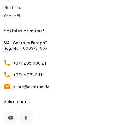
Plastilīns
Kārtridži
Sazinies ar mums!
SIA "Centrum Europa"
Reģ. Nr.: 40003754957
+371 206 000 21
+371 67 540 111
store@centrum.lv
Seko mums!