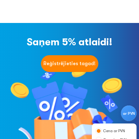
Saņem 5% atlaidi!
Reģistrējieties tagad!
ar PVN
Cena ar PVN