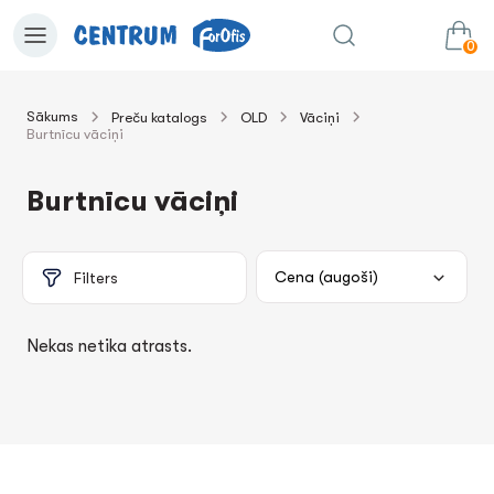
0
Sākums
Preču katalogs
OLD
Vāciņi
Burtnīcu vāciņi
0.00€
uz grozu
Summa:
Burtnīcu vāciņi
Filters
Nekas netika atrasts.