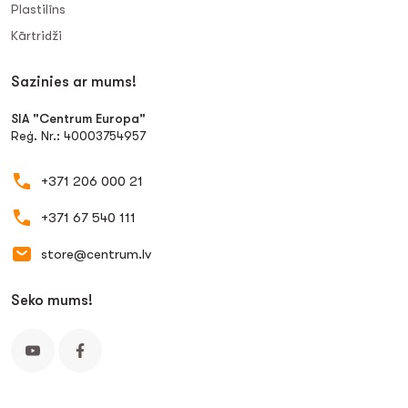
Plastilīns
Kārtridži
Sazinies ar mums!
SIA "Centrum Europa"
Reģ. Nr.: 40003754957
+371 206 000 21
+371 67 540 111
store@centrum.lv
Seko mums!