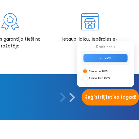
s garantija tieši no
Ietaupi laiku, iepērcies e-
ražotāja
veikalā!
Rādīt cenu
ar PVN
Cena ar PVN
Cena bez PVN
Reģistrējieties tagad!