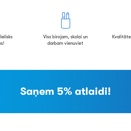
ielisks
Viss birojam, skolai un
Kvalitāte
s!
darbam vienuviet
Saņem 5% atlaidi!