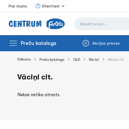
Par mums
Klientiem
Preču katalogs
Akcijas preces
Sākums
Preču katalogs
OLD
Vāciņi
Vāciņi cit.
Vāciņi cit.
Nekas netika atrasts.