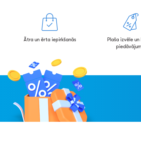
Ātra un ērta iepirkšanās
Plaša izvēle un l
piedāvājum