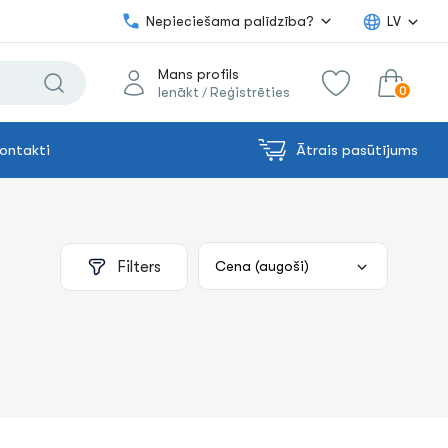
Nepieciešama palīdzība?
LV
Mans profils
0
Ienākt
Reģistrēties
/
ontakti
Ātrais pasūtījums
0.00€
uz grozu
Summa:
Filters