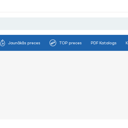
Jaunākās preces
TOP preces
PDF Katalogs
K