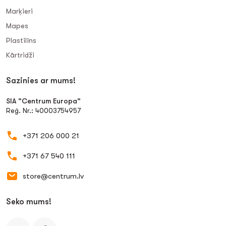
Marķieri
Mapes
Plastilīns
Kārtridži
Sazinies ar mums!
SIA "Centrum Europa"
Reģ. Nr.: 40003754957
+371 206 000 21
+371 67 540 111
store@centrum.lv
Seko mums!