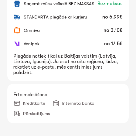
Saņemt mūsu veikalā BEZ MAKSAS
Bezmaksas
STANDARTA piegāde ar kurjeru
no
6.99€
Omniva
no
3.10€
Venipak
no
1.45€
Piegāde notiek tikai uz Baltijas valstīm (Latvija,
Lietuva, Igaunija). Ja esat no cita reģiona, lūdzu,
rakstiet uz e-pastu, mēs centīsimies jums
palīdzēt.
Ērta maksāšana
Kredītkarte
Interneta banka
Pārskaitījums