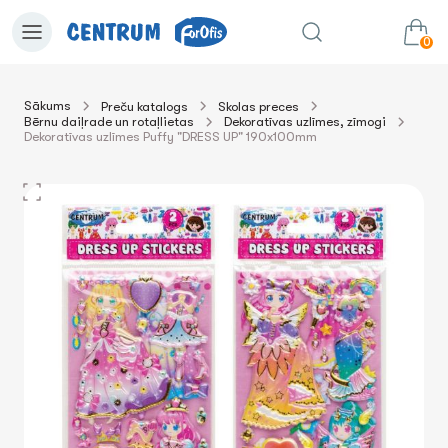
0
Sākums
Preču katalogs
Skolas preces
Bērnu daiļrade un rotaļlietas
Dekoratīvas uzlīmes, zīmogi
0.00€
uz grozu
Summa:
Dekoratīvas uzlīmes Puffy "DRESS UP" 190x100mm