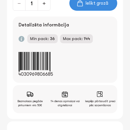
Ielikt grozā
Detalizēta informācija
Min pack:
36
Max pack:
144
4030969806685
Bezmaksas piegāde
14 dienas apmaiņai vai
Iespēja pārbaudīt preci
pirkumiem virs 50€
atgriešanai
pēc saņemšanas