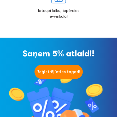
Ietaupi laiku, iepērcies
e-veikalā!
Saņem 5% atlaidi!
Reģistrējieties tagad!