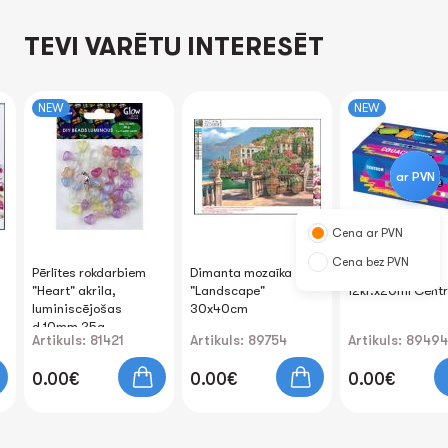
TEVI VARĒTU INTERESĒT
NEW
NEW
ar PVN
Cena ar PVN
Cena bez PVN
Pērlītes rokdarbiem
Dimanta mozaīka
Guaša krāsas
"Heart" akrila,
"Landscape"
12kr.х20ml Cent
luminiscējošas
30x40cm
d.10mm 25g
Artikuls: 81421
Artikuls: 89754
Artikuls: 89494
0.00€
0.00€
0.00€