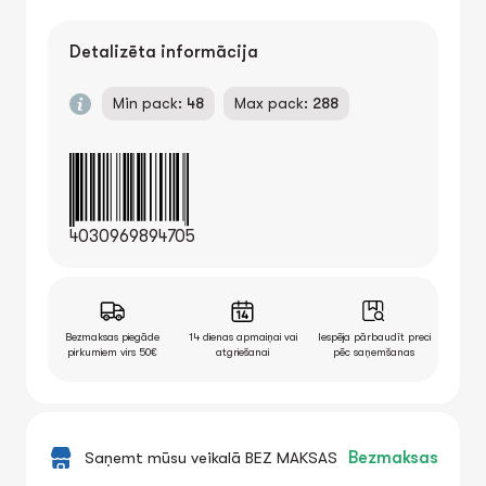
Detalizēta informācija
Min pack:
48
Max pack:
288
4030969894705
Bezmaksas piegāde
14 dienas apmaiņai vai
Iespēja pārbaudīt preci
pirkumiem virs 50€
atgriešanai
pēc saņemšanas
Saņemt mūsu veikalā BEZ MAKSAS
Bezmaksas