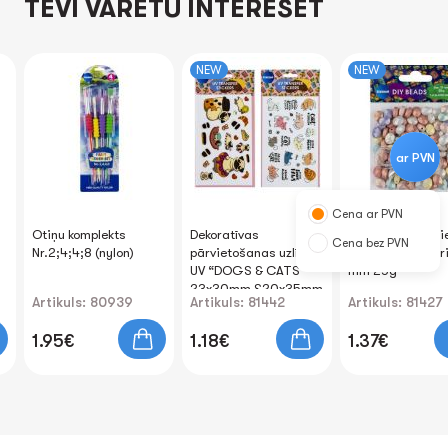
TEVI VARĒTU INTERESĒT
NEW
NEW
ar PVN
Cena ar PVN
Otiņu komplekts
Dekoratīvas
Pērlītes rokdarb
Cena bez PVN
Nr.2;4;4;8 (nylon)
pārvietošanas uzlīmes
"Geometric" akril
UV “DOGS & CATS”
mm 25g
23x30mm &20x35mm
Artikuls: 80939
Artikuls: 81442
Artikuls: 81427
1.95€
1.18€
1.37€