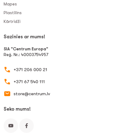
Mapes
Plastilīns
Kārtridži
Sazinies ar mums!
SIA "Centrum Europa"
Reģ. Nr.: 40003754957
+371 206 000 21
+371 67 540 111
store@centrum.lv
Seko mums!