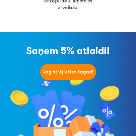
Ietaupi laiku, iepērcies
e-veikalā!
Saņem 5% atlaidi!
Reģistrējieties tagad!