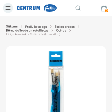
0
Sākums
Preču katalogs
Skolas preces
Bērnu daiļrade un rotaļlietas
Otiņas
0.00€
uz grozu
Summa:
Otiņu komplekts 2x Nr.2;4 (kazu vilna)