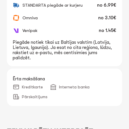
STANDARTA piegāde ar kurjeru
no
6.99€
Omniva
no
3.10€
Venipak
no
1.45€
Piegāde notiek tikai uz Baltijas valstīm (Latvija,
Lietuva, Igaunija). Ja esat no cita reģiona, lūdzu,
rakstiet uz e-pastu, mēs centīsimies jums
palīdzēt.
Ērta maksāšana
Kredītkarte
Interneta banka
Pārskaitījums