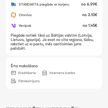
STANDARTA piegāde ar kurjeru
no
6.99€
Omniva
no
3.10€
Venipak
no
1.45€
Piegāde notiek tikai uz Baltijas valstīm (Latvija,
Lietuva, Igaunija). Ja esat no cita reģiona, lūdzu,
rakstiet uz e-pastu, mēs centīsimies jums
palīdzēt.
Ērta maksāšana
Kredītkarte
Interneta banka
Pārskaitījums