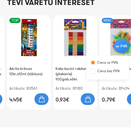
TEVI VARĒTU INTERESĒT
TOP
NEW
ar PVN
Cena ar PVN
s
Akrila krāsas
Koka kociņi rokdarbiem
Spalvas putnu Tu
Cena bez PVN
s
12kr.х12ml (tūbiņas)
(plakanie)
8-15cm 30gab.
100gab.x6kr.
Artikuls: 83561
Artikuls: 81180
Artikuls: 81434
4.45€
0.93€
0.79€