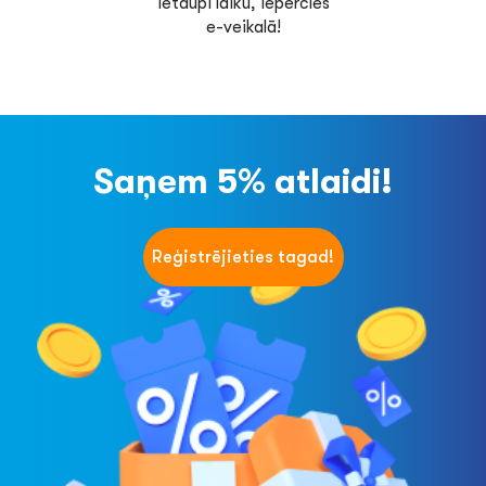
Ietaupi laiku, iepērcies
e-veikalā!
Saņem 5% atlaidi!
Reģistrējieties tagad!