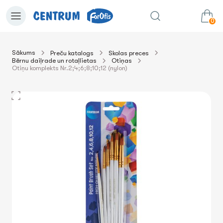
0
Sākums
Preču katalogs
Skolas preces
Bērnu daiļrade un rotaļlietas
Otiņas
0.00€
uz grozu
Summa:
Otiņu komplekts Nr.2;4;6;8;10;12 (nylon)