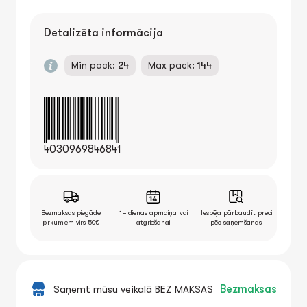
Detalizēta informācija
Min pack:
24
Max pack:
144
4030969846841
Bezmaksas piegāde
14 dienas apmaiņai vai
Iespēja pārbaudīt preci
pirkumiem virs 50€
atgriešanai
pēc saņemšanas
Saņemt mūsu veikalā BEZ MAKSAS
Bezmaksas