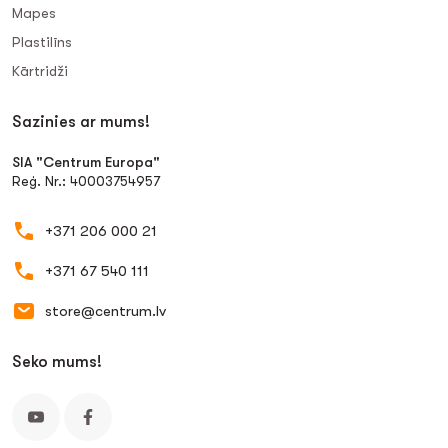
Mapes
Plastilīns
Kārtridži
Sazinies ar mums!
SIA "Centrum Europa"
Reģ. Nr.: 40003754957
+371 206 000 21
+371 67 540 111
store@centrum.lv
Seko mums!