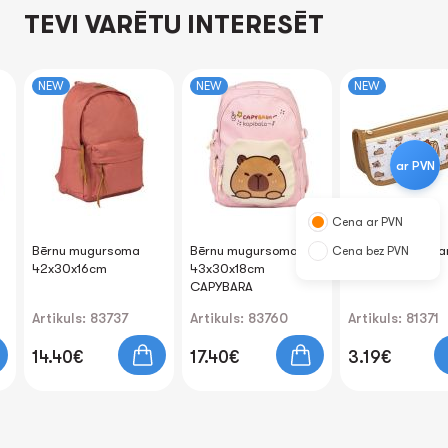
TEVI VARĒTU INTERESĒT
NEW
NEW
NEW
ar PVN
Cena ar PVN
Bērnu mugursoma
Bērnu mugursoma
Penālis "Capyba
Cena bez PVN
42x30x16cm
43x30x18cm
22x6.5x5.7cm
CAPYBARA
Artikuls: 83737
Artikuls: 83760
Artikuls: 81371
14.40€
17.40€
3.19€