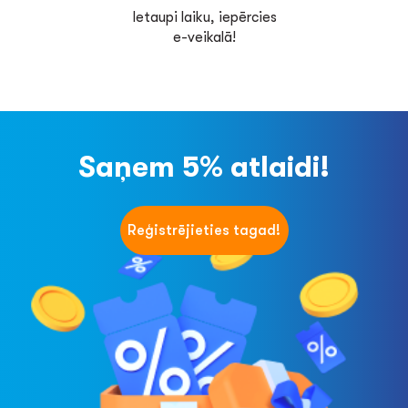
Ietaupi laiku, iepērcies
e-veikalā!
Saņem 5% atlaidi!
Reģistrējieties tagad!