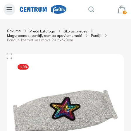
0
Sākums
Preču katalogs
Skolas preces
Mugursomas, penāļi, somas apaviem, maki
Penāļi
0.00€
uz grozu
Summa:
Penālis-kosmētikas maks 23.5x6x3cm
-40%