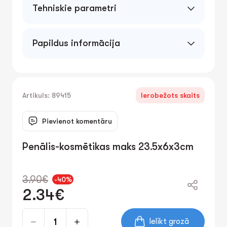
Tehniskie parametri
Papildus informācija
Artikuls: 89415
Ierobežots skaits
Pievienot komentāru
Penālis-kosmētikas maks 23.5x6x3cm
3.90€
-40%
2.34€
Ielikt grozā