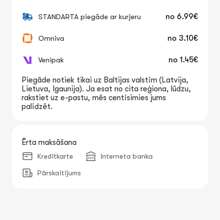
STANDARTA piegāde ar kurjeru
no
6.99€
Omniva
no
3.10€
Venipak
no
1.45€
Piegāde notiek tikai uz Baltijas valstīm (Latvija,
Lietuva, Igaunija). Ja esat no cita reģiona, lūdzu,
rakstiet uz e-pastu, mēs centīsimies jums
palīdzēt.
Ērta maksāšana
Kredītkarte
Interneta banka
Pārskaitījums