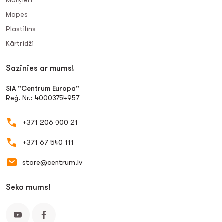
Marķieri
Mapes
Plastilīns
Kārtridži
Sazinies ar mums!
SIA "Centrum Europa"
Reģ. Nr.: 40003754957
+371 206 000 21
+371 67 540 111
store@centrum.lv
Seko mums!