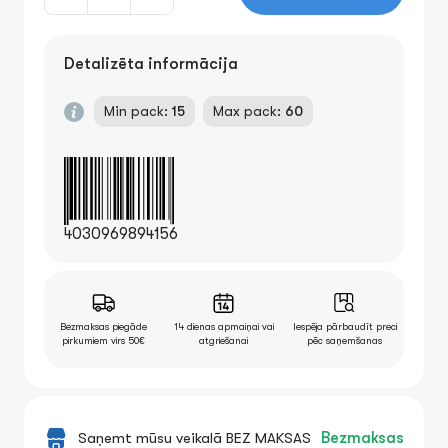
Detalizēta informācija
Min pack:
15
Max pack:
60
4030969894156
Bezmaksas piegāde
14 dienas apmaiņai vai
Iespēja pārbaudīt preci
pirkumiem virs 50€
atgriešanai
pēc saņemšanas
Saņemt mūsu veikalā BEZ MAKSAS
Bezmaksas