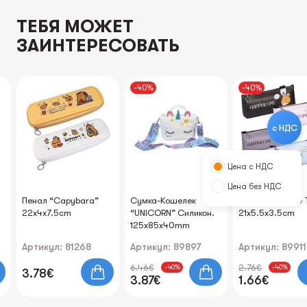
ТЕБЯ МОЖЕТ
ЗАИНТЕРЕСОВАТЬ
-40%
-40%
с НДС
Цена с НДС
Цена без НДС
Пенал “Capybara”
Cумка-Kошелек
Пенал "Happy & 
22x4x7.5cm
“UNICORN” Силикон.
21x5.5x3.5cm
125x85x40mm
Артикул: 81268
Артикул: 89897
Артикул: 89911
6.46€
2.76€
-40%
-40%
3.78€
3.87€
1.66€