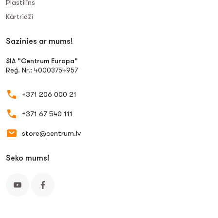
Plastilīns
Kārtridži
Sazinies ar mums!
SIA "Centrum Europa"
Reģ. Nr.: 40003754957
+371 206 000 21
+371 67 540 111
store@centrum.lv
Seko mums!