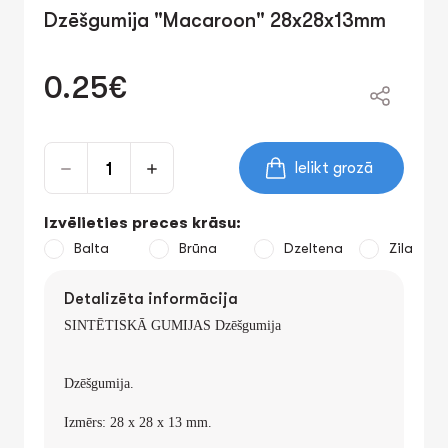
Dzēšgumija "Macaroon" 28x28x13mm
0.25€
Ielikt grozā
Izvēlieties preces krāsu:
Balta
Brūna
Dzeltena
Zila
Detalizēta informācija
SINTĒTISKĀ GUMIJAS Dzēšgumija
Dzēšgumija.
Izmērs: 28 x 28 x 13 mm.