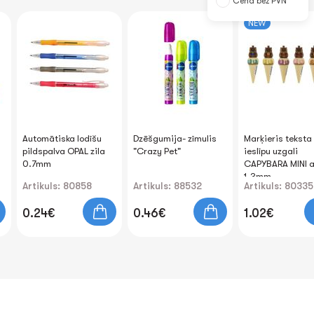
Cena bez PVN
NEW
Automātiska lodīšu
Dzēšgumija- zīmulis
Marķieris teksta
pildspalva OPAL zila
"Crazy Pet"
ieslīpu uzgali
0.7mm
CAPYBARA MINI a
1-3mm
Artikuls: 80858
Artikuls: 88532
Artikuls: 80335
0.24€
0.46€
1.02€