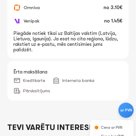
Omniva
no
3.10€
Venipak
no
1.45€
Piegāde notiek tikai uz Baltijas valstīm (Latvija,
Lietuva, Igaunija). Ja esat no cita reģiona, lūdzu,
rakstiet uz e-pastu, mēs centīsimies jums
palīdzēt.
Ērta maksāšana
Kredītkarte
Interneta banka
Pārskaitījums
ar PVN
TEVI VARĒTU INTERESĒT
Cena ar PVN