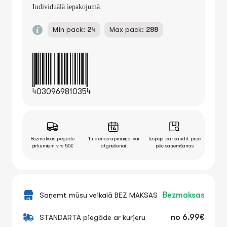
Individuālā iepakojumā.
Min pack:
24
Max pack:
288
4030969810354
Bezmaksas piegāde
14 dienas apmaiņai vai
Iespēja pārbaudīt preci
pirkumiem virs 50€
atgriešanai
pēc saņemšanas
Saņemt mūsu veikalā BEZ MAKSAS
Bezmaksas
STANDARTA piegāde ar kurjeru
no
6.99€