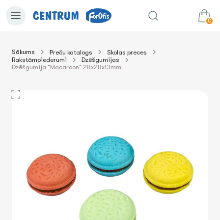
0
Sākums
Preču katalogs
Skolas preces
Rakstāmpiederumi
Dzēšgumijas
0.00€
uz grozu
Summa:
Dzēšgumija "Macaroon" 28x28x13mm