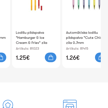
Lodīšu pildspalva
Automātiska lodīšu
Gē
"Hamburger & Ice
pildspalva "Cute Chick"
zi
Cream & Fries" zila
zila 0.7mm
0.7mm
Artikuls: 81023
Artikuls: 81415
Art
1.25€
1.26€
0