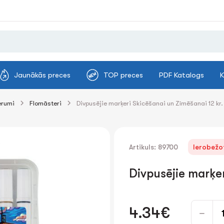
Jaunākās preces
TOP preces
PDF Katalogs
K
erumi
Flomāsteri
Divpusējie marķeri Skicēšanai un Zīmēšanai 12 kr.
Artikuls: 89700
Ierobežot
Divpusējie marķer
4.34€