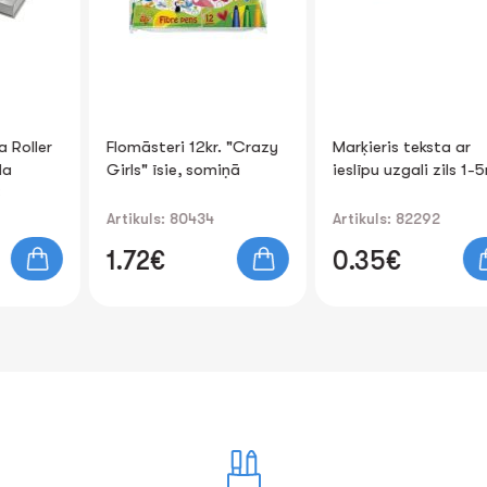
Flomāsteri 12kr. "Crazy
Marķieris teksta ar
Girls" īsie, somiņā
ieslīpu uzgali zils 1-5mm
Artikuls: 80434
Artikuls: 82292
1.72€
0.35€