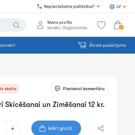
Nepieciešama palīdzība?
LV
Mans profils
0
Ienākt
Reģistrēties
/
ontakti
Ātrais pasūtījums
0.00€
uz grozu
Summa:
s skaits
Pievienot komentāru
i Skicēšanai un Zīmēšanai 12 kr.
Ielikt grozā