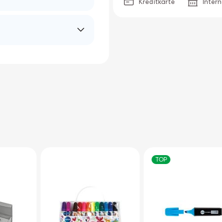
Kredītkarte
Inter
TOP