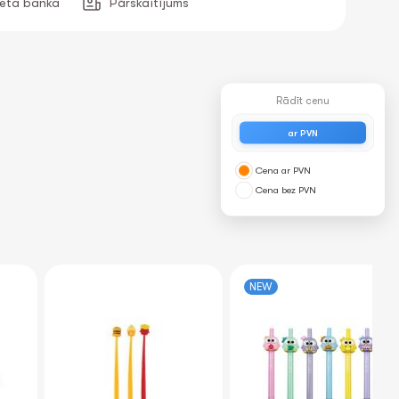
neta banka
Pārskaitījums
Rādīt cenu
ar PVN
Cena ar PVN
Cena bez PVN
NEW