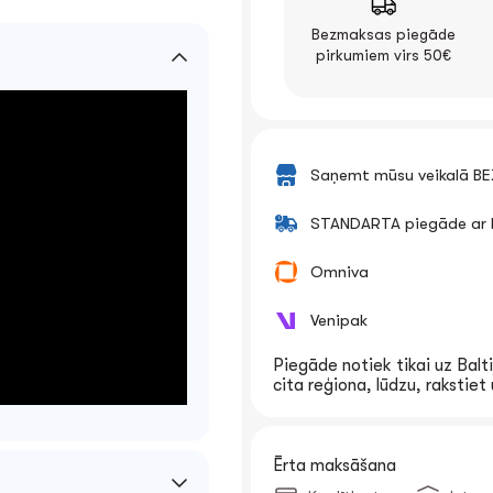
Bezmaksas piegāde
pirkumiem virs 50€
Saņemt mūsu veikalā B
STANDARTA piegāde ar k
Omniva
Venipak
Piegāde notiek tikai uz Balti
cita reģiona, lūdzu, rakstie
Ērta maksāšana