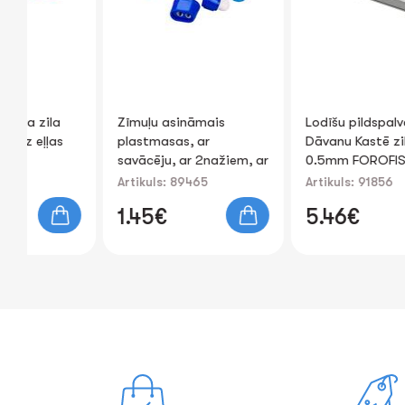
la
Zīmuļu asināmais
Lodīšu pildspalva Roller
ļas
plastmasas, ar
Dāvanu Kastē zila
savācēju, ar 2nažiem, ar
0.5mm FOROFIS
dzēšgumiju
Artikuls: 89465
Artikuls: 91856
72x45x25mm
1.45€
5.46€