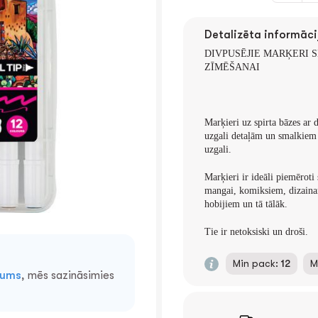
Detalizēta informāci
DIVPUSĒJIE MARĶERI 
ZĪMĒŠANAI
Marķieri uz spirta bāzes ar 
uzgali detaļām un smalkiem 
uzgali.
Marķieri ir ideāli piemēroti s
mangai, komiksiem, dizainam
hobijiem un tā tālāk.
Tie ir netoksiski un droši.
Min pack:
12
M
mums
, mēs sazināsimies