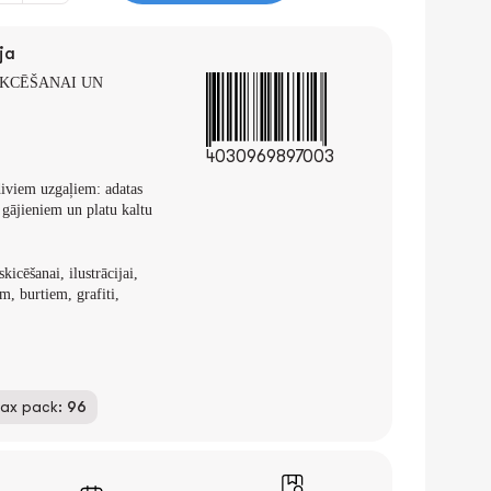
ja
SKCĒŠANAI UN
4030969897003
diviem uzgaļiem: adatas
gājieniem un platu kaltu
kicēšanai, ilustrācijai,
, burtiem, grafiti,
ax pack:
96