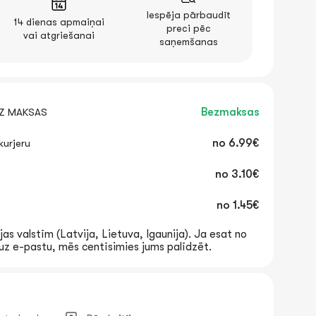
Iespēja pārbaudīt
14 dienas apmaiņai
preci pēc
vai atgriešanai
saņemšanas
EZ MAKSAS
Bezmaksas
urjeru
no
6.99€
no
3.10€
no
1.45€
jas valstīm (Latvija, Lietuva, Igaunija). Ja esat no
t uz e-pastu, mēs centīsimies jums palīdzēt.