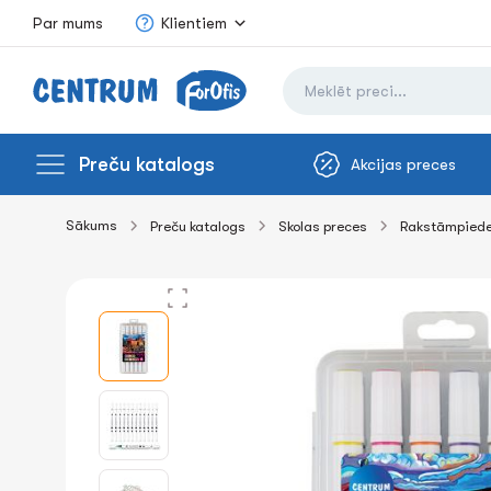
Par mums
Klientiem
Preču katalogs
Akcijas preces
Sākums
Preču katalogs
Skolas preces
Rakstāmpied