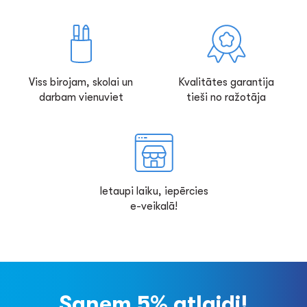
Viss birojam, skolai un
Kvalitātes garantija
darbam vienuviet
tieši no ražotāja
Ietaupi laiku, iepērcies
e-veikalā!
Saņem 5% atlaidi!