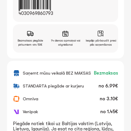
4030969860793
Bezmaksas piegāde
14 dienas apmaiņai vai
Iespēja pārbaudīt preci
pirkumiem virs 50€
atgriešanai
pēc saņemšanas
Saņemt mūsu veikalā BEZ MAKSAS
Bezmaksas
STANDARTA piegāde ar kurjeru
no
6.99€
Omniva
no
3.10€
Venipak
no
1.45€
Piegāde notiek tikai uz Baltijas valstīm (Latvija,
Lietuva, Igaunija). Ja esat no cita reģiona, lūdzu,