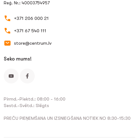
Reģ. Nr.: 40003754957
+371 206 000 21
+371 67 540 111
store@centrum.lv
Seko mums!
Pirmd.-Piektd.: 08:00 - 16:00
Sestd.-Svētd.: Slēgts
PREČU PIEŅEMŠANA UN IZSNIEGŠANA NOTIEK NO 8:30-15:30