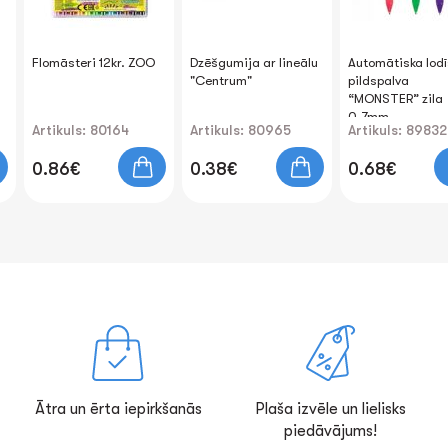
Flomāsteri 12kr. ZOO
Dzēšgumija ar lineālu
Automātiska lod
"Centrum"
pildspalva
“MONSTER” zila
0.7mm
Artikuls: 80164
Artikuls: 80965
Artikuls: 89832
0.86€
0.38€
0.68€
Ātra un ērta iepirkšanās
Plaša izvēle un lielisks
piedāvājums!