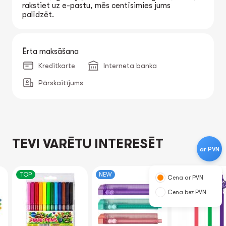
rakstiet uz e-pastu, mēs centīsimies jums
palīdzēt.
Ērta maksāšana
Kredītkarte
Interneta banka
Pārskaitījums
TEVI VARĒTU INTERESĒT
ar PVN
TOP
NEW
Cena ar PVN
Cena bez PVN