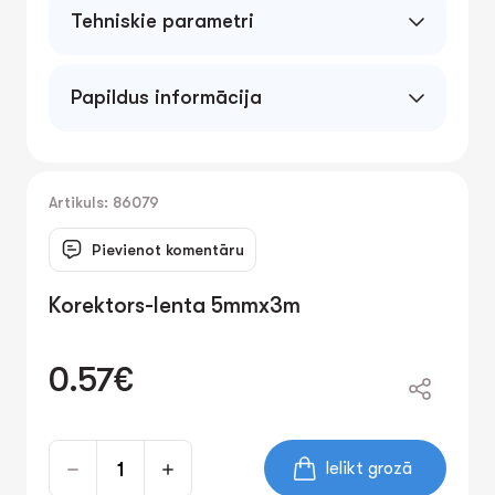
Tehniskie parametri
Papildus informācija
Korekcijas lente ātrai un precīzai teksta
labošanai. Garums 3m, platums 5mm.
Ergonomisks dizains. Neatstāj pēdas. Blistera
iepakojums.
Artikuls: 86079
Pievienot komentāru
Korektors-lenta 5mmx3m
0.57€
Ielikt grozā