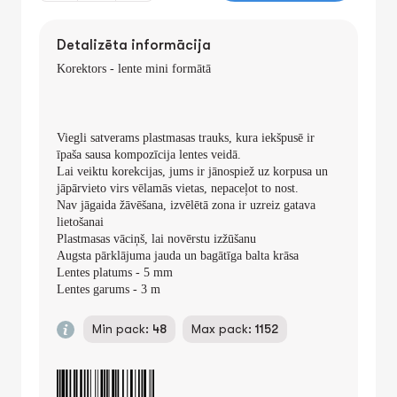
Detalizēta informācija
Korektors - lente mini formātā
Viegli satverams plastmasas trauks, kura iekšpusē ir
īpaša sausa kompozīcija lentes veidā.
Lai veiktu korekcijas, jums ir jānospiež uz korpusa un
jāpārvieto virs vēlamās vietas, nepaceļot to nost.
Nav jāgaida žāvēšana, izvēlētā zona ir uzreiz gatava
lietošanai
Plastmasas vāciņš, lai novērstu izžūšanu
Augsta pārklājuma jauda un bagātīga balta krāsa
Lentes platums - 5 mm
Lentes garums - 3 m
Min pack:
48
Max pack:
1152