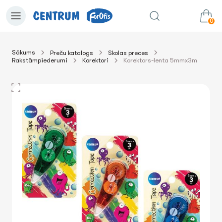
0
Sākums
Preču katalogs
Skolas preces
Rakstāmpiederumi
Korektori
Korektors-lenta 5mmx3m
0.00€
uz grozu
Summa: