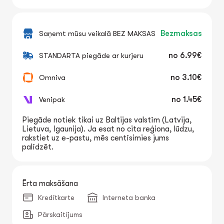
Saņemt mūsu veikalā BEZ MAKSAS
Bezmaksas
STANDARTA piegāde ar kurjeru
no
6.99€
Omniva
no
3.10€
Venipak
no
1.45€
Piegāde notiek tikai uz Baltijas valstīm (Latvija,
Lietuva, Igaunija). Ja esat no cita reģiona, lūdzu,
rakstiet uz e-pastu, mēs centīsimies jums
palīdzēt.
Ērta maksāšana
Kredītkarte
Interneta banka
Pārskaitījums