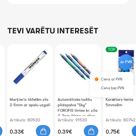
TEVI VARĒTU INTERESĒT
TOP
ar PVN
Cena ar PVN
Cena bez PVN
Marķieris tāfelēm zils
Automātiska lodīšu
Korektors-lenta
2-5mm ar apaІu uzgali
pildspalva "Sky"
5mmx8m
FOROFIS tintes kr. zila
0.7mm (tinte uz eļļas
Artikuls: 80530
Artikuls: 91530
Artikuls: 80742
bāzes)
0.33€
0.39€
0.75€