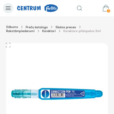
0
Sākums
Preču katalogs
Skolas preces
Rakstāmpiederumi
Korektori
Korektors-pildspalva 3ml
0.00€
uz grozu
Summa: