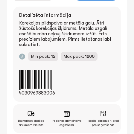
labi ventilētā vietā. Uzglabāt vēsu.Neelpojiet
aerosolu.
Detalizēta informācija
Korekcijas pildspalva ar metāla galu. Ātri
žūstošs korekcijas šķidrums. Metāla uzgalī
esošā bumba neļauj šķidrumam izžūt. Ērts
precīziem labojumiem. Pirms lietošanas labi
sakratiet.
Min pack:
12
Max pack:
1200
4030969883006
Bezmaksas piegāde
14 dienas apmaiņai vai
Iespēja pārbaudīt preci
pirkumiem virs 50€
atgriešanai
pēc saņemšanas