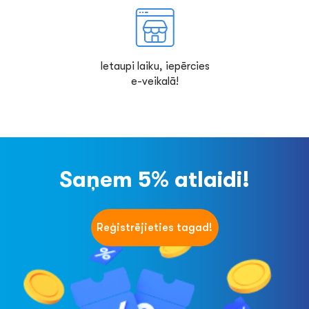
Ietaupi laiku, iepērcies
e-veikalā!
Saņem 5% atlaidi!
Reģistrējieties tagad!