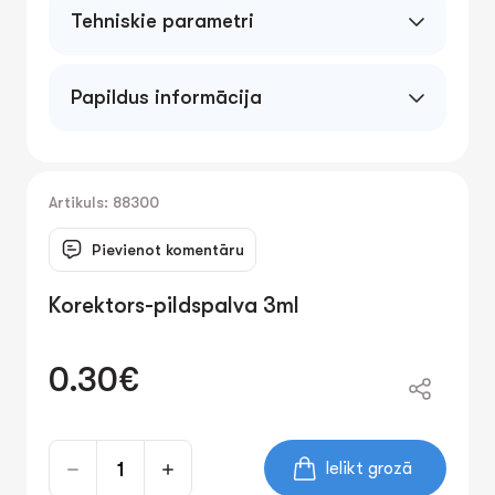
Tehniskie parametri
Papildus informācija
Ieelpošana: var kairināt elpošanas sistēmu.
Āda/acis: var kairināt ādu vai acis. Norīšana:
var kairināt kuņģa-zarnu traktu un izraisīt
sliktu dūšu, vemšanu un caureju.
Artikuls: 88300
Brīdinājums:H226 - Uzliesmojošs šķidrums un
izgarojumi.H315 - Izraisa ādas
Pievienot komentāru
kairinājumu.H336 - Var izraisīt miegainību vai
reiboni.H411 - Toksisks ūdens organismiem ar
ilgstošu iedarbību.P210 - Uzglabājiet drošā
Korektors-pildspalva 3ml
attālumā no siltuma avotiem, karstām
virsmām, dzirkstelēm, atklātas liesmas vai
citiem uzliesmošanas
0.30€
avotiem.Nesmēķēt.P235 - Uzglabāt
vēsu.P273 - Izvairīties no izdalīšanās
apkārtējā vidē.P370+P378 - Ugunsgrēka
gadījumā: Uguns dzēšanai izmantojiet
līdzekļus, kas nav ūdens.P391 - Savāciet
Ielikt grozā
izlijušo materiālu.P403+P235 - Uzglabājiet