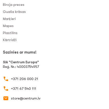
Biroja preces
Guaša krāsas
Marķieri
Mapes
Plastilīns
Kārtridži
Sazinies ar mums!
SIA "Centrum Europa"
Reģ. Nr.: 40003754957
+371 206 000 21
+371 67 540 111
store@centrum.lv