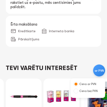
rakstiet uz e-pastu, mēs centīsimies jums
palīdzēt.
Ērta maksāšana
Kredītkarte
Interneta banka
Pārskaitījums
TEVI VARĒTU INTERESĒT
ar PVN
Cena ar PVN
Cena bez PVN