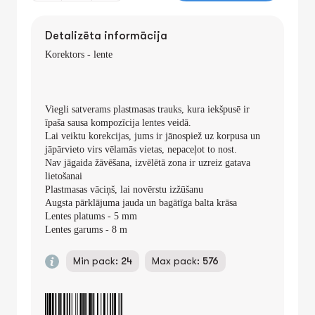
Detalizēta informācija
Korektors - lente
Viegli satverams plastmasas trauks, kura iekšpusē ir
īpaša sausa kompozīcija lentes veidā.
Lai veiktu korekcijas, jums ir jānospiež uz korpusa un
jāpārvieto virs vēlamās vietas, nepaceļot to nost.
Nav jāgaida žāvēšana, izvēlētā zona ir uzreiz gatava
lietošanai
Plastmasas vāciņš, lai novērstu izžūšanu
Augsta pārklājuma jauda un bagātīga balta krāsa
Lentes platums - 5 mm
Lentes garums - 8 m
Min pack:
24
Max pack:
576