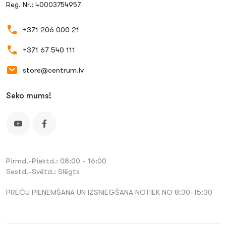
Reģ. Nr.: 40003754957
+371 206 000 21
+371 67 540 111
store@centrum.lv
Seko mums!
Pirmd.-Piektd.: 08:00 - 16:00
Sestd.-Svētd.: Slēgts
PREČU PIEŅEMŠANA UN IZSNIEGŠANA NOTIEK NO 8:30-15:30