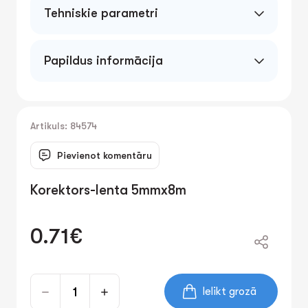
Tehniskie parametri
Papildus informācija
Korekcijas lente ātrai un precīzai teksta
labošanai. Garums 8m, platums 5mm.
Ergonomisks dizains. Neatstāj pēdas. Blistera
iepakojums.
Artikuls: 84574
Pievienot komentāru
Korektors-lenta 5mmx8m
0.71€
Ielikt grozā