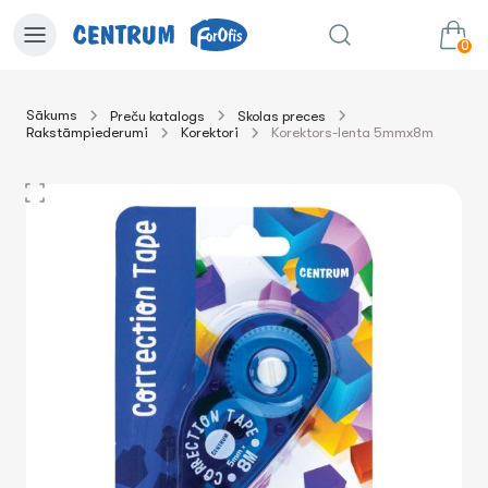
0
Sākums
Preču katalogs
Skolas preces
Rakstāmpiederumi
Korektori
Korektors-lenta 5mmx8m
0.00€
uz grozu
Summa: