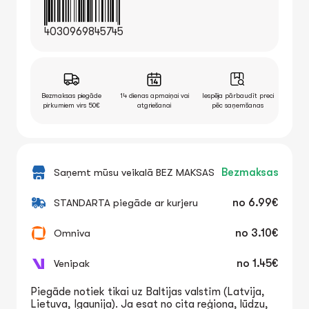
4030969845745
Bezmaksas piegāde
14 dienas apmaiņai vai
Iespēja pārbaudīt preci
pirkumiem virs 50€
atgriešanai
pēc saņemšanas
Saņemt mūsu veikalā BEZ MAKSAS
Bezmaksas
STANDARTA piegāde ar kurjeru
no
6.99€
Omniva
no
3.10€
Venipak
no
1.45€
Piegāde notiek tikai uz Baltijas valstīm (Latvija,
Lietuva, Igaunija). Ja esat no cita reģiona, lūdzu,