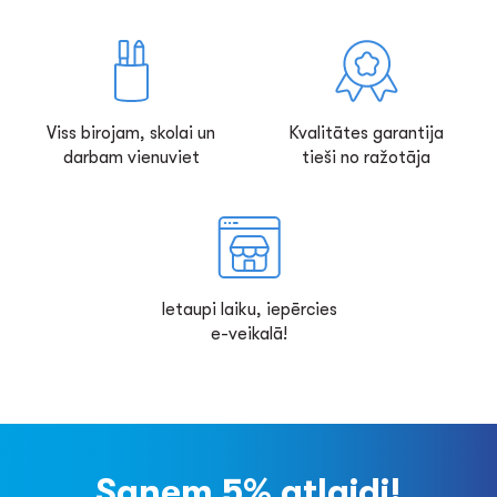
Viss birojam, skolai un
Kvalitātes garantija
darbam vienuviet
tieši no ražotāja
Ietaupi laiku, iepērcies
e-veikalā!
Saņem 5% atlaidi!