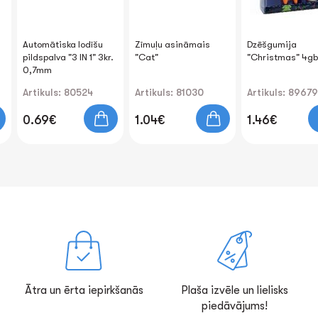
Automātiska lodīšu
Zīmuļu asināmais
Dzēšgumija
pildspalva "3 IN 1" 3kr.
"Cat"
"Christmas" 4gb
0,7mm
Artikuls: 80524
Artikuls: 81030
Artikuls: 89679
0.69€
1.04€
1.46€
Ātra un ērta iepirkšanās
Plaša izvēle un lielisks
piedāvājums!