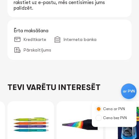
rakstiet uz e-pastu, mēs centīsimies jums
palīdzēt.
Ērta maksāšana
Kredītkarte
Interneta banka
Pārskaitījums
TEVI VARĒTU INTERESĒT
ar PVN
Cena ar PVN
Cena bez PVN