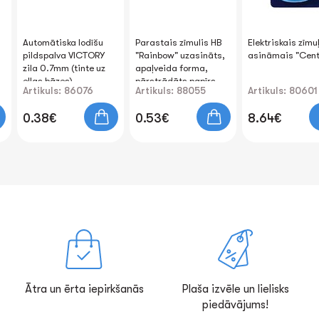
Automātiska lodīšu
Parastais zīmulis HB
Elektriskais zīmu
pildspalva VICTORY
"Rainbow" uzasināts,
asināmais "Cen
zila 0.7mm (tinte uz
apaļveida forma,
eļļas bāzes)
pārstrādāts papīrs
Artikuls: 86076
Artikuls: 88055
Artikuls: 80601
0.38€
0.53€
8.64€
Ātra un ērta iepirkšanās
Plaša izvēle un lielisks
piedāvājums!