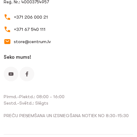
Reģ. Nr.: 40003754957
+371 206 000 21
+371 67 540 111
store@centrum.lv
Seko mums!
Pirmd.-Piektd.: 08:00 - 16:00
Sestd.-Svētd.: Slēgts
PREČU PIEŅEMŠANA UN IZSNIEGŠANA NOTIEK NO 8:30-15:30