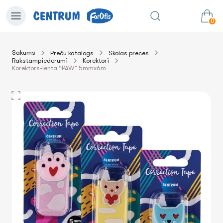
0
Sākums
Preču katalogs
Skolas preces
Rakstāmpiederumi
Korektori
0.00€
uz grozu
Summa:
Korektors-lenta “PAW” 5mmx6m