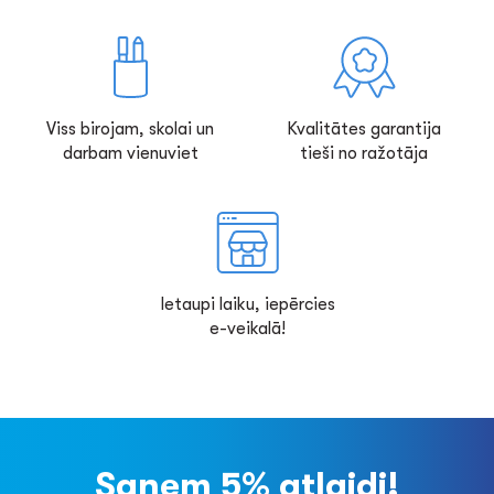
Viss birojam, skolai un
Kvalitātes garantija
darbam vienuviet
tieši no ražotāja
Ietaupi laiku, iepērcies
e-veikalā!
Saņem 5% atlaidi!