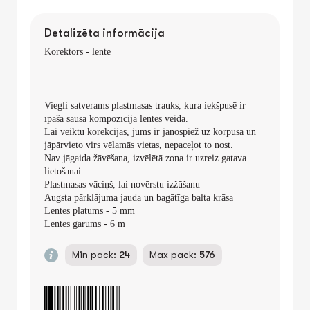
Detalizēta informācija
Korektors - lente
Viegli satverams plastmasas trauks, kura iekšpusē ir
īpaša sausa kompozīcija lentes veidā.
Lai veiktu korekcijas, jums ir jānospiež uz korpusa un
jāpārvieto virs vēlamās vietas, nepaceļot to nost.
Nav jāgaida žāvēšana, izvēlētā zona ir uzreiz gatava
lietošanai
Plastmasas vāciņš, lai novērstu izžūšanu
Augsta pārklājuma jauda un bagātīga balta krāsa
Lentes platums - 5 mm
Lentes garums - 6 m
Min pack:
24
Max pack:
576