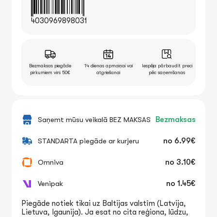
4030969898031
Bezmaksas piegāde
14 dienas apmaiņai vai
Iespēja pārbaudīt preci
pirkumiem virs 50€
atgriešanai
pēc saņemšanas
Saņemt mūsu veikalā BEZ MAKSAS
Bezmaksas
STANDARTA piegāde ar kurjeru
no
6.99€
Omniva
no
3.10€
Venipak
no
1.45€
Piegāde notiek tikai uz Baltijas valstīm (Latvija,
Lietuva, Igaunija). Ja esat no cita reģiona, lūdzu,