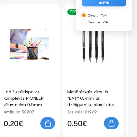
ar PVN
TOP
Cena ar PVN
Cena bez PVN
Lodīšu pildspalvu
Mehāniskais zīmulis
Dz
komplekts PIONEER
"BAT" 0.7mm ar
30
zila+melna 0.5mm
dzēšgumiju, plastikāts
Artikuls: 50207
Artikuls: 81929
Art
0.20€
0.50€
0