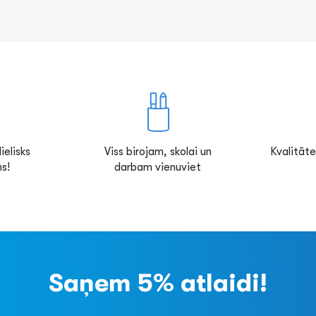
ielisks
Viss birojam, skolai un
Kvalitāte
s!
darbam vienuviet
Saņem 5% atlaidi!