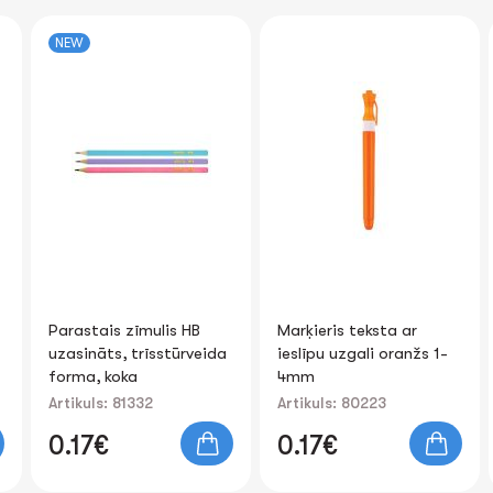
NEW
Parastais zīmulis HB
Marķieris teksta ar
uzasināts, trīsstūrveida
ieslīpu uzgali oranžs 1-
forma, koka
4mm
Artikuls: 81332
Artikuls: 80223
0.17€
0.17€