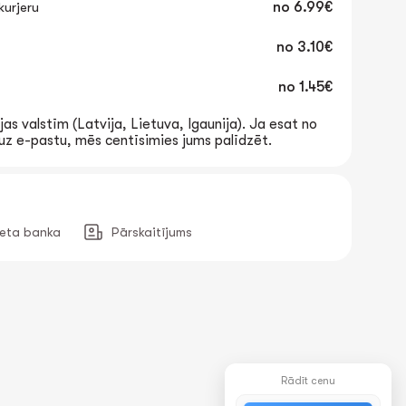
urjeru
no
6.99€
no
3.10€
no
1.45€
jas valstīm (Latvija, Lietuva, Igaunija). Ja esat no
t uz e-pastu, mēs centīsimies jums palīdzēt.
neta banka
Pārskaitījums
Rādīt cenu