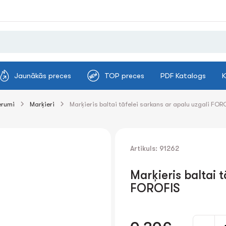
Jaunākās preces
TOP preces
PDF Katalogs
K
erumi
Marķieri
Marķieris baltai tāfelei sarkans ar apaІu uzgali FOR
Artikuls: 91262
Marķieris baltai t
FOROFIS