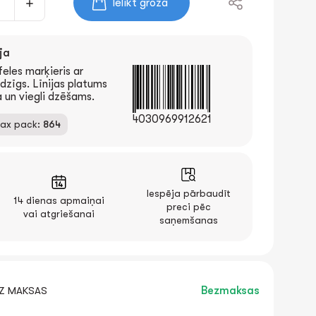
Ielikt grozā
ja
eles marķieris ar
udzīgs. Līnijas platums
 un viegli dzēšams.
4030969912621
ax pack:
864
Iespēja pārbaudīt
14 dienas apmaiņai
preci pēc
vai atgriešanai
saņemšanas
EZ MAKSAS
Bezmaksas