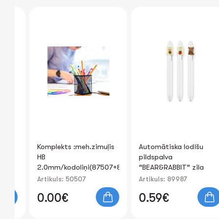
oon
Komplekts :meh.zimuļis
Automātiska lodīšu
HB
pildspalva
2.0mm/kodoliņi(87507+87508)
“BEAR&RABBIT” zila
0.7mm
Artikuls: 50507
Artikuls: 89987
0.00€
0.59€