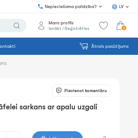
Nepieciešama palīdzība?
LV
Mans profils
0
Ienākt
Reģistrēties
/
ontakti
Ātrais pasūtījums
0.00€
uz grozu
Summa:
OFIS
Pievienot komentāru
āfelei sarkans ar apaІu uzgali