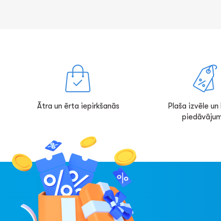
Ātra un ērta iepirkšanās
Plaša izvēle un l
piedāvājum