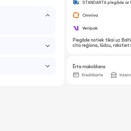
STANDARTA piegāde ar k
Omniva
Venipak
Piegāde notiek tikai uz Balti
cita reģiona, lūdzu, rakstie
Ērta maksāšana
Kredītkarte
Inter