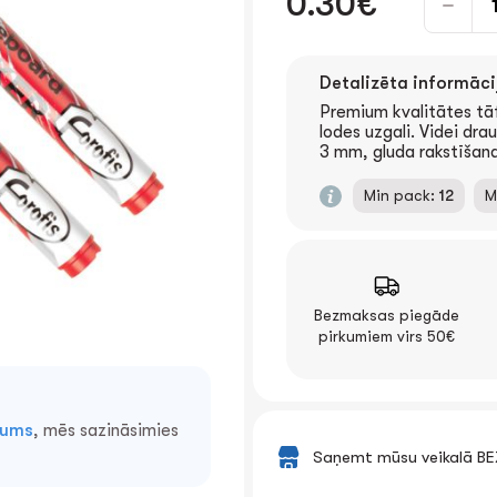
0.30€
Detalizēta informāci
Premium kvalitātes tāf
lodes uzgali. Videi dra
3 mm, gluda rakstīšana
Min pack:
12
M
Bezmaksas piegāde
pirkumiem virs 50€
mums
, mēs sazināsimies
Saņemt mūsu veikalā B