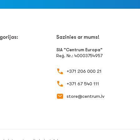
gorijas:
Sazinies ar mums!
SIA "Centrum Europa"
Reģ. Nr.: 40003754957
+371 206 000 21
+371 67 540 111
store@centrum.lv