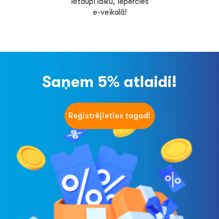
Ietaupi laiku, iepērcies
e-veikalā!
Saņem 5% atlaidi!
Reģistrējieties tagad!