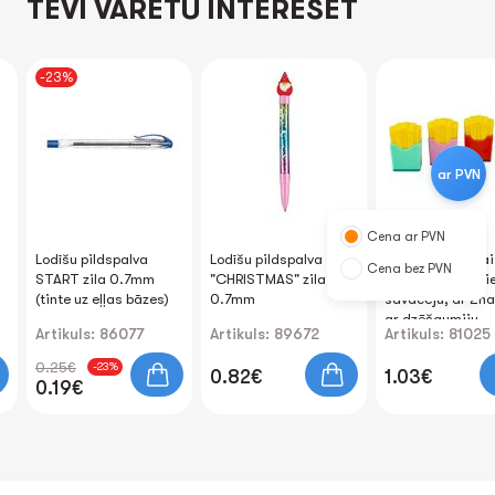
TEVI VARĒTU INTERESĒT
-23%
ar PVN
Cena ar PVN
Lodīšu pildspalva
Lodīšu pildspalva
Zīmuļu asināmai
Cena bez PVN
START zila 0.7mm
"CHRISTMAS" zila
plastmasas "Frie
(tinte uz eļļas bāzes)
0.7mm
savācēju, ar 2n
ar dzēšgumiju
Artikuls: 86077
Artikuls: 89672
Artikuls: 81025
0.25€
-23%
0.82€
1.03€
0.19€