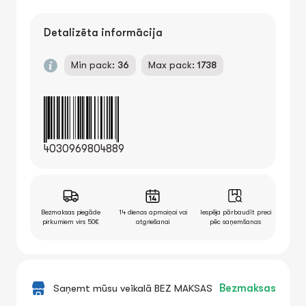
Detalizēta informācija
Min pack:
36
Max pack:
1738
4030969804889
Bezmaksas piegāde
14 dienas apmaiņai vai
Iespēja pārbaudīt preci
pirkumiem virs 50€
atgriešanai
pēc saņemšanas
Saņemt mūsu veikalā BEZ MAKSAS
Bezmaksas