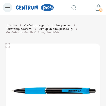
0
Sākums
Preču katalogs
Skolas preces
Rakstāmpiederumi
Zīmuļi un Zīmuļu kodoliņi
0.00€
uz grozu
Summa:
Mehāniskais zīmulis 0.7mm, plastikāts