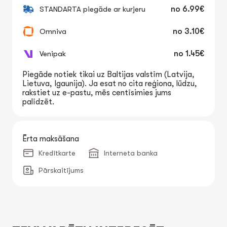
STANDARTA piegāde ar kurjeru
no
6.99€
Omniva
no
3.10€
Venipak
no
1.45€
Piegāde notiek tikai uz Baltijas valstīm (Latvija,
Lietuva, Igaunija). Ja esat no cita reģiona, lūdzu,
rakstiet uz e-pastu, mēs centīsimies jums
palīdzēt.
Ērta maksāšana
Kredītkarte
Interneta banka
Pārskaitījums