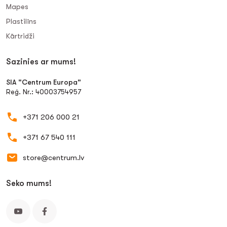
Mapes
Plastilīns
Kārtridži
Sazinies ar mums!
SIA "Centrum Europa"
Reģ. Nr.: 40003754957
+371 206 000 21
+371 67 540 111
store@centrum.lv
Seko mums!