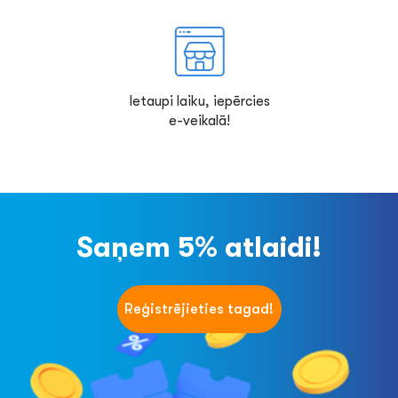
Ietaupi laiku, iepērcies
e-veikalā!
Saņem 5% atlaidi!
Reģistrējieties tagad!