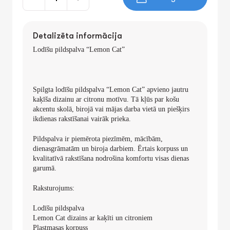
Detalizēta informācija
Lodīšu pildspalva “Lemon Cat”
Spilgta lodīšu pildspalva “Lemon Cat” apvieno jautru
kaķīša dizainu ar citronu motīvu. Tā kļūs par košu
akcentu skolā, birojā vai mājas darba vietā un piešķirs
ikdienas rakstīšanai vairāk prieka.
Pildspalva ir piemērota piezīmēm, mācībām,
dienasgrāmatām un biroja darbiem. Ērtais korpuss un
kvalitatīvā rakstīšana nodrošina komfortu visas dienas
garumā.
Raksturojums:
Lodīšu pildspalva
Lemon Cat dizains ar kaķīti un citroniem
Plastmasas korpuss