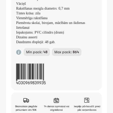
Vāciņš
Rakstīšanas mezgla diametrs: 0,7 mm
Tintes krāsa: zila
Vienmērīga rakstīšana
Piemērota skolai, birojam, mācībām un ikdienas
lietošanai
Iepakojums: PVC cilindrs (drum)
Dizainu assorti
Daudzums displejā: 48 gab.
Min pack:
48
Max pack:
864
4030969839935
Bezmaksas piegāde
14 dienas apmaiņai vai
Iespēja pārbaudīt preci
pirkumiem virs 50€
atgriešanai
pēc saņemšanas