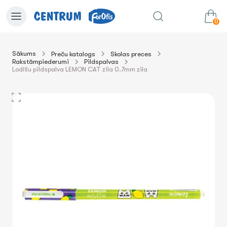
0
Sākums
Preču katalogs
Skolas preces
Rakstāmpiederumi
Pildspalvas
0.00€
uz grozu
Summa:
Lodīšu pildspalva LEMON CAT zila 0.7mm zila