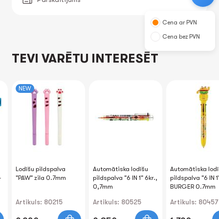
Cena ar PVN
Cena bez PVN
TEVI VARĒTU INTERESĒT
NEW
Lodīšu pildspalva
Automātiska lodīšu
Automātiska lod
-
"PAW" zila 0.7mm
pildspalva "6 IN 1" 6kr.,
pildspalva "6 IN 1
0,7mm
BURGER 0.7mm
Artikuls: 80215
Artikuls: 80525
Artikuls: 80457