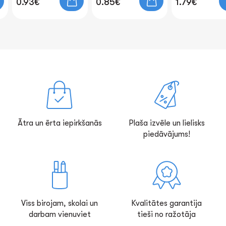
0.93€
0.85€
1.79€
Ātra un ērta iepirkšanās
Plaša izvēle un lielisks
piedāvājums!
Viss birojam, skolai un
Kvalitātes garantija
darbam vienuviet
tieši no ražotāja