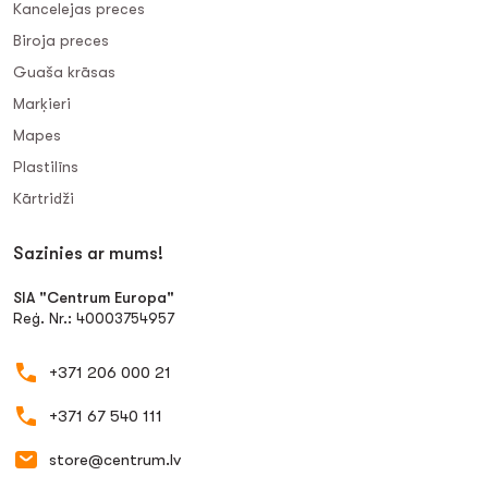
Kancelejas preces
Biroja preces
Guaša krāsas
Marķieri
Mapes
Plastilīns
Kārtridži
Sazinies ar mums!
SIA "Centrum Europa"
Reģ. Nr.: 40003754957
+371 206 000 21
+371 67 540 111
store@centrum.lv