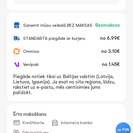
Saņemt mūsu veikalā BEZ MAKSAS
Bezmaksas
STANDARTA piegāde ar kurjeru
no
6.99€
Omniva
no
3.10€
Venipak
no
1.45€
Piegāde notiek tikai uz Baltijas valstīm (Latvija,
Lietuva, Igaunija). Ja esat no cita reģiona, lūdzu,
rakstiet uz e-pastu, mēs centīsimies jums
palīdzēt.
Ērta maksāšana
Kredītkarte
Interneta banka
ar PVN
Pārskaitījums