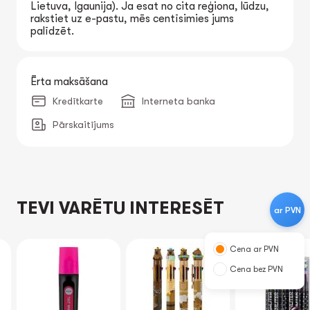
Lietuva, Igaunija). Ja esat no cita reģiona, lūdzu,
rakstiet uz e-pastu, mēs centīsimies jums
palīdzēt.
Ērta maksāšana
Kredītkarte
Interneta banka
Pārskaitījums
TEVI VARĒTU INTERESĒT
ar PVN
Cena ar PVN
Cena bez PVN