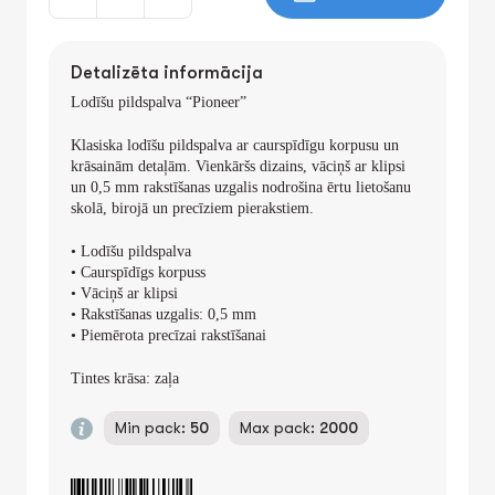
Detalizēta informācija
Lodīšu pildspalva “Pioneer”
Klasiska lodīšu pildspalva ar caurspīdīgu korpusu un
krāsainām detaļām. Vienkāršs dizains, vāciņš ar klipsi
un 0,5 mm rakstīšanas uzgalis nodrošina ērtu lietošanu
skolā, birojā un precīziem pierakstiem.
• Lodīšu pildspalva
• Caurspīdīgs korpuss
• Vāciņš ar klipsi
• Rakstīšanas uzgalis: 0,5 mm
• Piemērota precīzai rakstīšanai
Tintes krāsa:
zaļa
Min pack:
50
Max pack:
2000