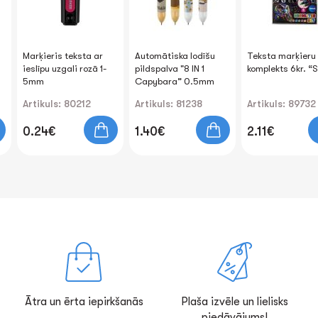
Marķieris teksta ar
Automātiska lodīšu
Teksta marķieru
ieslīpu uzgali rozā 1-
pildspalva "8 IN 1
komplekts 6kr. “
5mm
Capybara” 0.5mm
Artikuls: 80212
Artikuls: 81238
Artikuls: 89732
0.24€
1.40€
2.11€
Ātra un ērta iepirkšanās
Plaša izvēle un lielisks
piedāvājums!