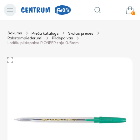
0
Sākums
Preču katalogs
Skolas preces
Rakstāmpiederumi
Pildspalvas
0.00€
uz grozu
Summa:
Lodīšu pildspalva PIONEER zaļa 0.5mm