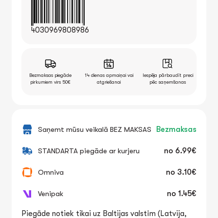
4030969808986
Bezmaksas piegāde
14 dienas apmaiņai vai
Iespēja pārbaudīt preci
pirkumiem virs 50€
atgriešanai
pēc saņemšanas
Saņemt mūsu veikalā BEZ MAKSAS
Bezmaksas
STANDARTA piegāde ar kurjeru
no
6.99€
Omniva
no
3.10€
Venipak
no
1.45€
Piegāde notiek tikai uz Baltijas valstīm (Latvija,