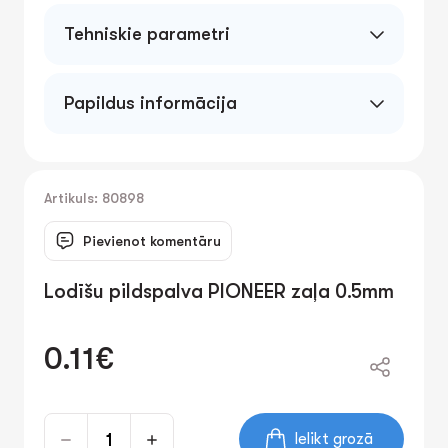
Tehniskie parametri
0.5 mm
Papildus informācija
Lodīšu pildspalva ar vāciņu un klipsi.
Caurspīdīgs plastmasas korpuss. Līnijas
biezums- 0.5mm. Iepakojumā - 50 gb.
Artikuls: 80898
Pievienot komentāru
Lodīšu pildspalva PIONEER zaļa 0.5mm
0.11€
Ielikt grozā