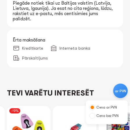
Piegāde notiek tikai uz Baltijas valstīm (Latvija,
Lietuva, Igaunija). Ja esat no cita reģiona, lūdzu,
rakstiet uz e-pastu, mēs centīsimies jums
palīdzēt.
Ērta maksāšana
Kredītkarte
Interneta banka
Pārskaitījums
ar PVN
TEVI VARĒTU INTERESĒT
Cena ar PVN
-19%
Cena bez PVN