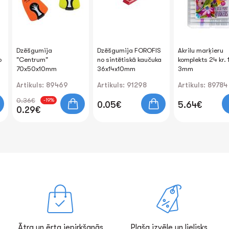
Dzēšgumija
Dzēšgumija FOROFIS
Akrilu marķieru
o
"Centrum"
no sintētiskā kaučuka
komplekts 24 kr. 
70x50x10mm
36x14x10mm
3mm
Artikuls: 89469
Artikuls: 91298
Artikuls: 89784
0.36€
-19%
0.05€
5.64€
0.29€
Ātra un ērta iepirkšanās
Plaša izvēle un lielisks