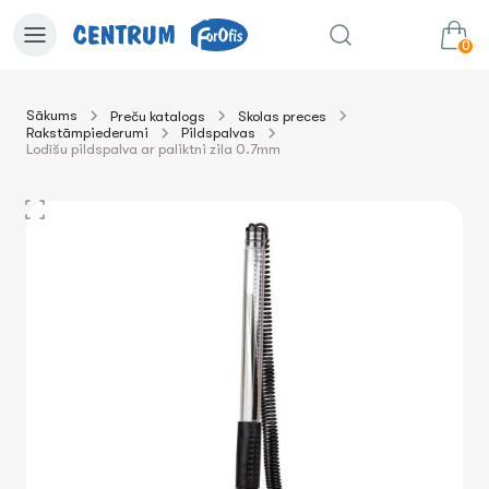
0
Sākums
Preču katalogs
Skolas preces
Rakstāmpiederumi
Pildspalvas
0.00€
uz grozu
Summa:
Lodīšu pildspalva ar paliktni zila 0.7mm