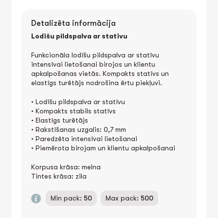
Detalizēta informācija
Lodīšu pildspalva ar statīvu
Funkcionāla lodīšu pildspalva ar statīvu
intensīvai lietošanai birojos un klientu
apkalpošanas vietās. Kompakts statīvs un
elastīgs turētājs nodrošina ērtu piekļuvi.
• Lodīšu pildspalva ar statīvu
• Kompakts stabils statīvs
• Elastīgs turētājs
• Rakstīšanas uzgalis: 0,7 mm
• Paredzēta intensīvai lietošanai
• Piemērota birojam un klientu apkalpošanai
Korpusa krāsa: melna
Tintes krāsa: zila
Min pack:
50
Max pack:
500