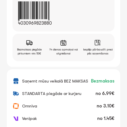
4030969823880
Bezmaksas piegāde
14 dienas apmaiņai vai
Iespēja pārbaudīt preci
pirkumiem virs 50€
atgriešanai
pēc saņemšanas
Saņemt mūsu veikalā BEZ MAKSAS
Bezmaksas
STANDARTA piegāde ar kurjeru
no
6.99€
Omniva
no
3.10€
Venipak
no
1.45€