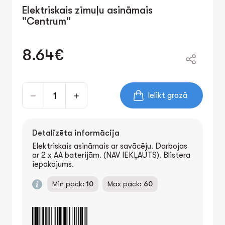
Elektriskais zīmuļu asināmais
"Centrum"
8.64€
Ielikt grozā
Detalizēta informācija
Elektriskais asināmais ar savācēju. Darbojas
ar 2 x AA baterijām. (NAV IEKĻAUTS). Blistera
iepakojums.
Min pack:
10
Max pack:
60