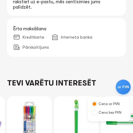
rakstiet uz e-pastu, mēs centīsimies jums
palīdzēt.
Ērta maksāšana
Kredītkarte
Interneta banka
Pārskaitījums
TEVI VARĒTU INTERESĒT
ar PVN
Cena ar PVN
Cena bez PVN