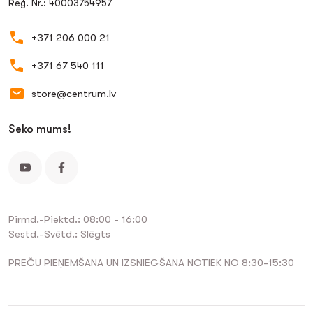
Reģ. Nr.: 40003754957
+371 206 000 21
+371 67 540 111
store@centrum.lv
Seko mums!
Pirmd.-Piektd.: 08:00 - 16:00
Sestd.-Svētd.: Slēgts
PREČU PIEŅEMŠANA UN IZSNIEGŠANA NOTIEK NO 8:30-15:30