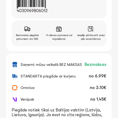
4030969806012
Bezmaksas piegāde
14 dienas apmaiņai vai
Iespēja pārbaudīt preci
pirkumiem virs 50€
atgriešanai
pēc saņemšanas
Saņemt mūsu veikalā BEZ MAKSAS
Bezmaksas
STANDARTA piegāde ar kurjeru
no
6.99€
Omniva
no
3.10€
Venipak
no
1.45€
Piegāde notiek tikai uz Baltijas valstīm (Latvija,
Lietuva, Igaunija). Ja esat no cita reģiona, lūdzu,