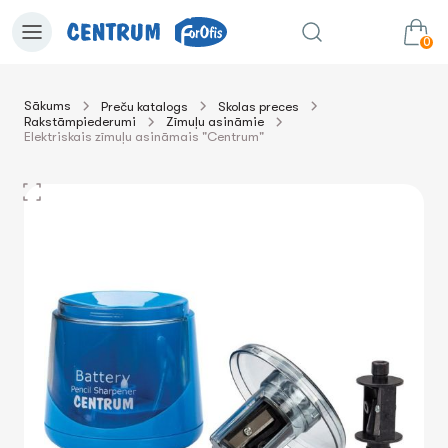
0
Sākums
Preču katalogs
Skolas preces
Rakstāmpiederumi
Zīmuļu asināmie
0.00€
uz grozu
Summa:
Elektriskais zīmuļu asināmais "Centrum"