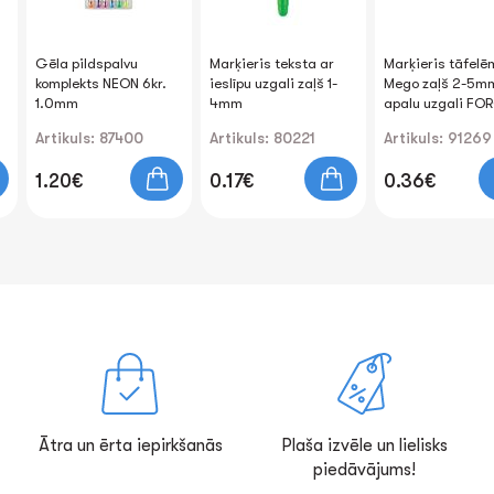
Gēla pildspalvu
Marķieris teksta ar
Marķieris tāfelē
komplekts NEON 6kr.
ieslīpu uzgali zaļš 1-
Mego zaļš 2-5m
1.0mm
4mm
apaІu uzgali FO
Artikuls: 87400
Artikuls: 80221
Artikuls: 91269
1.20€
0.17€
0.36€
Ātra un ērta iepirkšanās
Plaša izvēle un lielisks
piedāvājums!