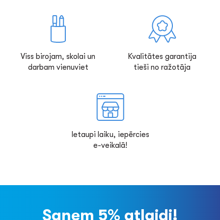
Viss birojam, skolai un
Kvalitātes garantija
darbam vienuviet
tieši no ražotāja
Ietaupi laiku, iepērcies
e-veikalā!
Saņem 5% atlaidi!