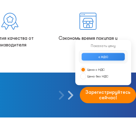
тия качества от
Сэкономь время покупая у
оизводителя
нас!
Показать цену
с НДС
Цена с НДС
Цена без НДС
Зарегистрируйтесь
сейчас!