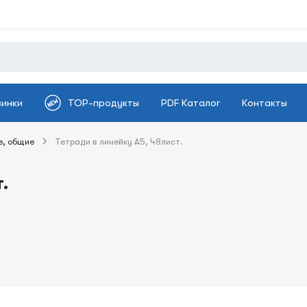
винки
TOP-продукты
PDF Каталог
Контакты
е, общие
Тетради в линейку А5, 48лист.
.