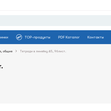
винки
TOP-продукты
PDF Каталог
Контакты
е, общие
Тетради в линейку А5, 96лист.
.