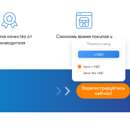
тия качества от
Сэкономь время покупая у
оизводителя
нас!
Показать цену
с НДС
Цена с НДС
Цена без НДС
Зарегистрируйтесь
сейчас!