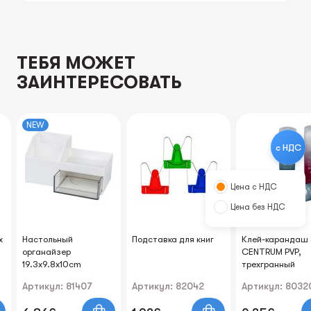
ТЕБЯ МОЖЕТ
ЗАИНТЕРЕСОВАТЬ
NEW
с НДС
Цена с НДС
Цена без НДС
x
Настольный
Подставка для книг
Клей-карандаш
органайзер
CENTRUM PVP,
19.3x9.8x10cm
трехгранный
Артикул: 81407
Артикул: 82042
Артикул: 8032