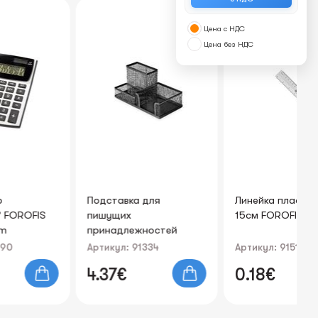
Цена с НДС
Цена без НДС
Подставка для
Линейка пластиковая
На
пишущих
15см FOROFIS
ор
принадлежностей
пр
FOROFIS (метал. сетка,
Артикул: 91334
Артикул: 91515
Ар
черная)
4.37€
0.18€
9