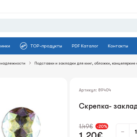
винки
TOP-продукты
PDF Каталог
Контакты
инадлежности
Подставки и закладки для книг, обложки, канцеляркие
Артикул: 89404
Скрепка- закла
1.49€
-20%
1.20€