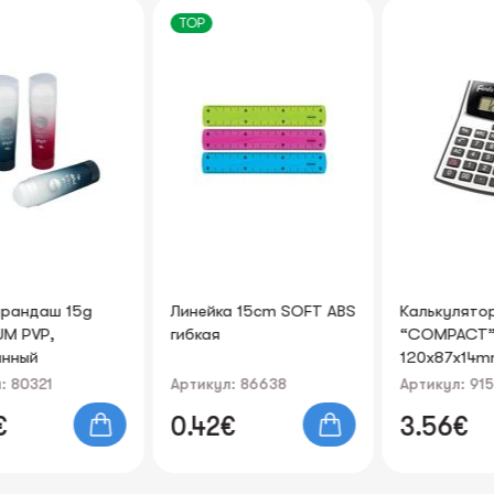
TOP
Линейка 15cm SOFT ABS
Калькулятор
гибкая
“COMPACT” FOROFIS
120x87x14mm
Артикул: 86638
Артикул: 91590
0.42€
3.56€