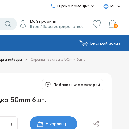
Нужна помощь?
RU
Мой профиль
0
Вход
Зарегистрироваться
/
Быстрый заказ
0.00€
в корзину
Сумма:
 органайзеры
Скрепка- закладка 50mm 6шт.
Добавить комментарий
дка 50mm 6шт.
В корзину