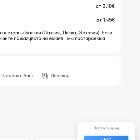
от
3.10€
от
1.45€
 в страны Балтии (Латвия, Литва, Эстония). Если
пишите пожалуйста на емайл , мы постараемся
Интернет-банк
Перевод
Показать цену
с НДС