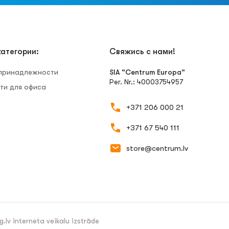
атегории:
Свяжись с нами!
 принадлежности
SIA "Centrum Europa"
Рег. Nr.: 40003754957
ти для офиса
+371 206 000 21
+371 67 540 111
store@centrum.lv
g.lv
interneta veikalu izstrāde