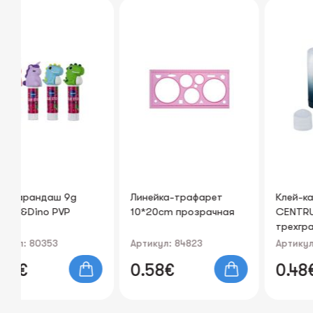
Линейка-трафарет
Клей-карандаш 15g
10*20cm прозрачная
CENTRUM PVP,
трехгранный
Артикул: 84823
Артикул: 80321
0.58€
0.48€