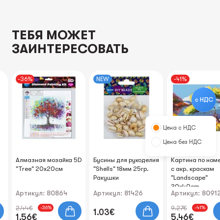
ТЕБЯ МОЖЕТ
ЗАИНТЕРЕСОВАТЬ
-36%
NEW
-41%
с НДС
Цена с НДС
Цена без НДС
Алмазная мозайка 5D
Бусины для рукоделия
Картина по ном
"Tree" 20х20см
"Shells" 18мм 25гр.
с акр. краскам
т
Ракушки
"Landscape"
30x40cm
Артикул: 80864
Артикул: 81426
Артикул: 8091
2.44€
9.27€
-36%
-41%
1.03€
1.56€
5.46€