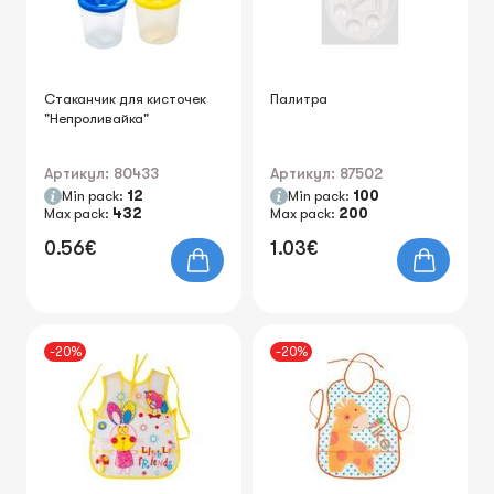
Стаканчик для кисточек
Палитра
"Непроливайка"
Артикул: 80433
Артикул: 87502
Min pack:
12
Min pack:
100
Max pack:
432
Max pack:
200
0.56€
1.03€
-20%
-20%