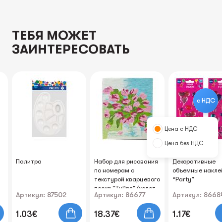
ТЕБЯ МОЖЕТ
ЗАИНТЕРЕСОВАТЬ
с НДС
Цена с НДС
Цена без НДС
Палитра
Набор для рисования
Декоративные
по номерам с
объемные накле
текстурой кварцевого
“Party”
песка "Tulips" (холст
Артикул: 87502
Артикул: 86677
Артикул: 8668
40х50см, краски,
песок 30г, кисти,
1.03€
18.37€
1.17€
шпатель)