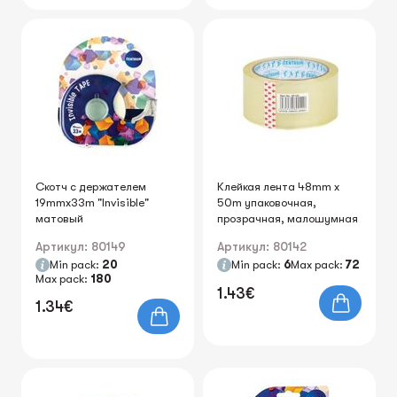
Скотч с держателем
Клейкая лента 48mm х
19mmx33m "Invisible"
50m упаковочная,
матовый
прозрачная, малошумная
Артикул: 80149
Артикул: 80142
Min pack:
20
Min pack:
6
Max pack:
72
Max pack:
180
1.43€
1.34€