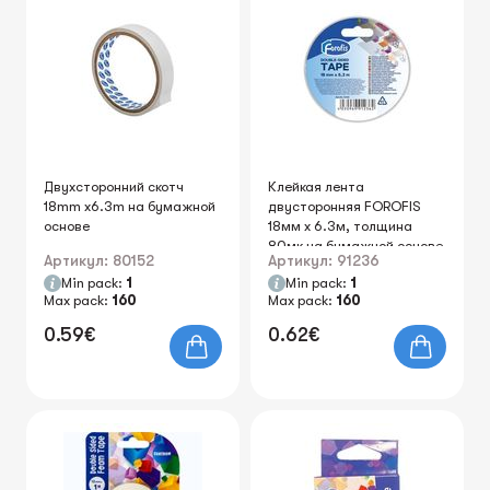
Двухсторонний скотч
Клейкая лента
18mm x6.3m на бумажной
двусторонняя FOROFIS
основе
18мм х 6.3м, толщина
80мк на бумажной основе
Артикул: 80152
Артикул: 91236
Min pack:
1
Min pack:
1
Max pack:
160
Max pack:
160
0.59€
0.62€