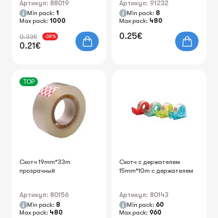
Артикул: 88019
Артикул: 91232
Min pack:
1
Min pack:
8
Max pack:
1000
Max pack:
480
0.25€
0.33€
-38%
0.21€
TOP
Скотч 19mm*33m
Скотч с держателем
прозрачный
15mm*10m с держателем
Артикул: 80156
Артикул: 80143
Min pack:
8
Min pack:
60
Max pack:
480
Max pack:
960