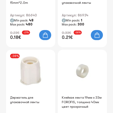
15mm*2.0m
упаковочной ленты
Артикул: 86640
Артикул: 86934
Min pack:
48
Min pack:
1
Max pack:
480
Max pack:
300
0.23€
0.33€
-21%
-38%
0.18€
0.21€
-38%
Держатель для
Клейкая лента 19мм x 33м
упаковочной ленты
FOROFIS, толщина 40мк
цвет прозрачный