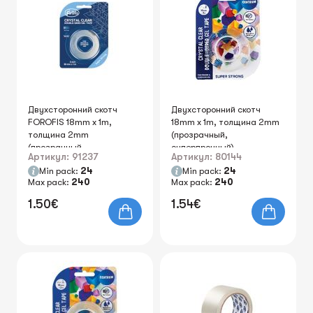
Двухсторонний скотч
Двухсторонний скотч
FOROFIS 18mm x 1m,
18mm x 1m, толщина 2mm
толщина 2mm
(прозрачный,
(прозрачный,
суперпрочный)
Артикул: 91237
Артикул: 80144
суперпрочный)
Min pack:
24
Min pack:
24
Max pack:
240
Max pack:
240
1.50€
1.54€