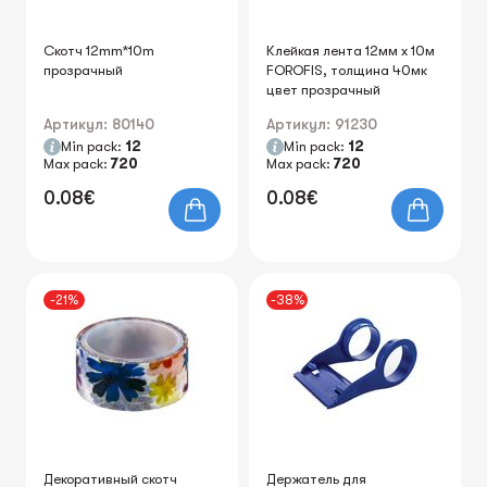
Скотч 12mm*10m
Клейкая лента 12мм х 10м
прозрачный
FOROFIS, толщина 40мк
цвет прозрачный
Артикул: 80140
Артикул: 91230
Min pack:
12
Min pack:
12
Max pack:
720
Max pack:
720
0.08€
0.08€
-21%
-38%
Декоративный скотч
Держатель для