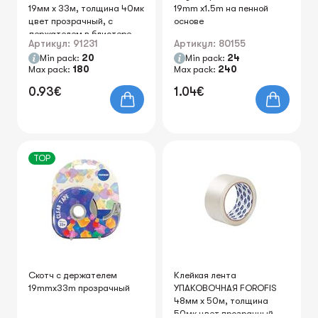
19мм х 33м, толщина 40мк
19mm x1.5m на пенной
цвет прозрачный, с
основе
держателем в блистере
Артикул: 91231
Артикул: 80155
Min pack:
20
Min pack:
24
Max pack:
180
Max pack:
240
0.93€
1.04€
TOP
Скотч с держателем
Клейкая лента
19mmx33m прозрачный
УПАКОВОЧНАЯ FOROFIS
48мм х 50м, толщина
50мк цвет прозрачный