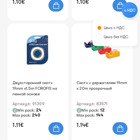
1.10€
1.10€
с НДС
Цена с НДС
Цена без НДС
Двухсторонний скотч
Скотч с держателем 19mm
19mm x1.5m FOROFIS на
x 20m прозрачный
пенной основе
Артикул: 91399
Артикул: 83571
Min pack:
24
Min pack:
12
Max pack:
240
Max pack:
144
1.11€
1.14€