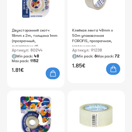
Двухсторонний скотч
Клейкая лента 48mm х
18mm x 2m, толщина 1mm
50m упаковочная
(прозрачный,
FOROFIS, прозрачная,
суперпрочный)
малошумная
Артикул: 80244
Артикул: 91238
Min pack:
48
Min pack:
6
Max pack:
72
Max pack:
1152
1.85€
1.81€