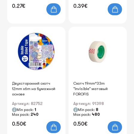
0.27€
0.39€
Двухсторонний скотч
Скотч 19mm*33m
12mm x6m на бумажной
"Invisible" матовый
основе
FOROFIS
Артикул: 82752
Артикул: 91398
Min pack:
1
Min pack:
8
Max pack:
240
Max pack:
480
0.50€
0.50€