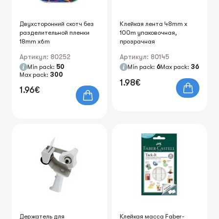
Двухсторонний скотч без
Клейкая лента 48mm x
разделительной пленки
100m упаковочная,
18mm x6m
прозрачная
Артикул: 80252
Артикул: 80145
Min pack:
50
Min pack:
6
Max pack:
36
Max pack:
300
1.98€
1.96€
Держатель для
Kлейкая масса Faber-