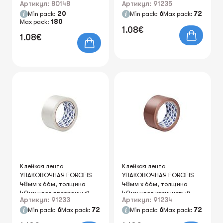
Артикул: 80148
Артикул: 91235
Min pack:
20
Min pack:
6
Max pack:
72
Max pack:
180
1.08€
1.08€
Клейкая лента
Клейкая лента
УПАКОВОЧНАЯ FOROFIS
УПАКОВОЧНАЯ FOROFIS
48мм х 66м, толщина
48мм х 66м, толщина
40мк цвет прозрачный
40мк цвет коричневый
Артикул: 91233
Артикул: 91234
Min pack:
6
Max pack:
72
Min pack:
6
Max pack:
72