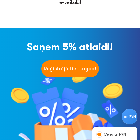
e-veikalā!
Saņem 5% atlaidi!
Reģistrējieties tagad!
ar PVN
Cena ar PVN