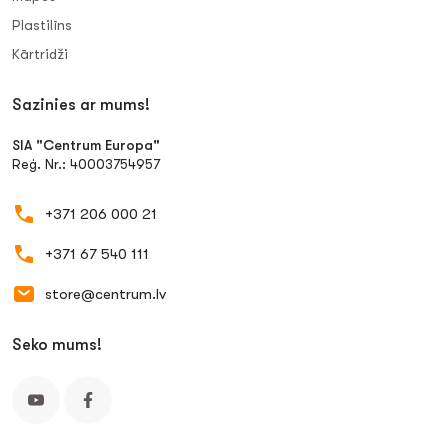
Plastilīns
Kārtridži
Sazinies ar mums!
SIA "Centrum Europa"
Reģ. Nr.: 40003754957
+371 206 000 21
+371 67 540 111
store@centrum.lv
Seko mums!