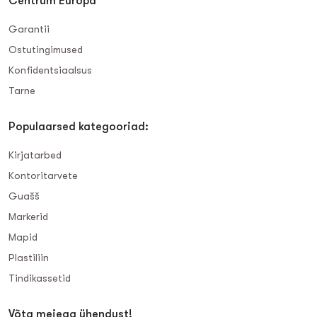
Centrum Europa
Garantii
Ostutingimused
Konfidentsiaalsus
Tarne
Populaarsed kategooriad:
Kirjatarbed
Kontoritarvete
Guašš
Markerid
Mapid
Plastiliin
Tindikassetid
Võta meiega ühendust!