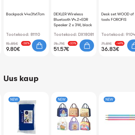
Backpack 44x31x17cm
DEXLER Wireless
Desk set WOOD of
Bluetooth V4.2+EDR
tools FOROFIS
Speaker 2 x 3W, black
Tootekood: 81110
Tootekood: DX18081
Tootekood: 9104
15.85€
76.71€
71.81€
-38%
-33%
-49%
9.80€
51.57€
36.83€
Uus kaup
NEW
NEW
NEW