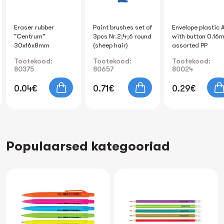
Eraser rubber
Paint brushes set of
Envelope plastic 
"Centrum"
3pcs Nr.2;4;6 round
with button 0.16
30x16x8mm
(sheep hair)
assorted PP
Tootekood:
Tootekood:
Tootekood:
80375
80657
80024
0.04€
0.71€
0.29€
Populaarsed kategooriad