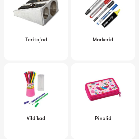
Teritajad
Markerid
Vildikad
Pinalid