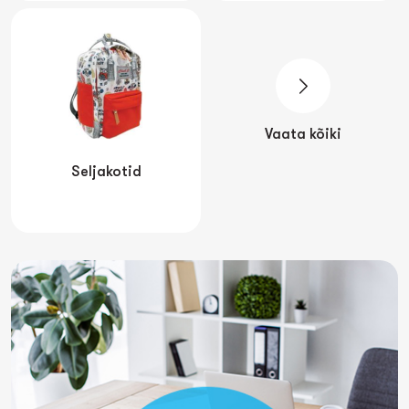
Vaata kõiki
Seljakotid