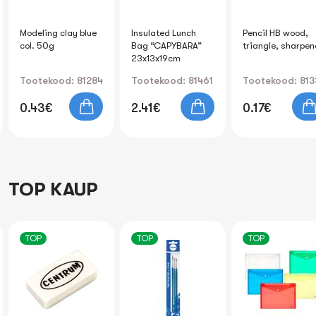
Modeling clay blue
Insulated Lunch
Pencil HB wood,
col. 50g
Bag “CAPYBARA”
triangle, sharpe
23x13x19cm
Tootekood: 81284
Tootekood: 81461
Tootekood: 813
0.43€
2.41€
0.17€
TOP KAUP
TOP
TOP
TOP