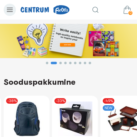
0
0.00€
Lisa ostukorvi
Summa:
Sooduspakkumine
-38%
-33%
-49%
NEW