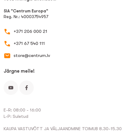
SIA "Centrum Europa"
Reg. Nr.: 40003754957
+371 206 000 21
+371 67 540 111
store@centrum.lv
Järgne meile!
E-R: 08:00 - 16:00
L-P: Suletud
KAUPA VASTUVÕTT JA VÄLJAANDMINE TOIMUB 8.30-15.30