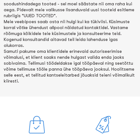
soodushindadega tooted - sel moel säästate nii oma raha kui
aega. Pidevalt meie valikusse lisanduvaid uusi tooteid esitleme
rubriigis "UUED TOOTED".
Meie veebipoes saab osta nii hulgi kui ka tükiviisi. Küsimuste
korral võtke ühendust allpool näidatud kontaktidel. Vastame
rõõmuga kõikidele teie küsimustele ja konsulteerime teid.
Kogenud konsultandid aitavad teil leida lahenduse igas
olukorras.
Samuti pakume oma klientidele erinevaid autoriseerimise
võimalusi, et klient saaks nende hulgast valida enda jaoks
sobivaima. Tellimusi töödeldakse igal tööpäeval ning seetõttu
võime tellimuse tööle panna ühe tööpäeva jooksul. Hoolitseme
selle eest, et tellitud kantseleitarbed jõuaksid teieni võimalikult
kiiresti.