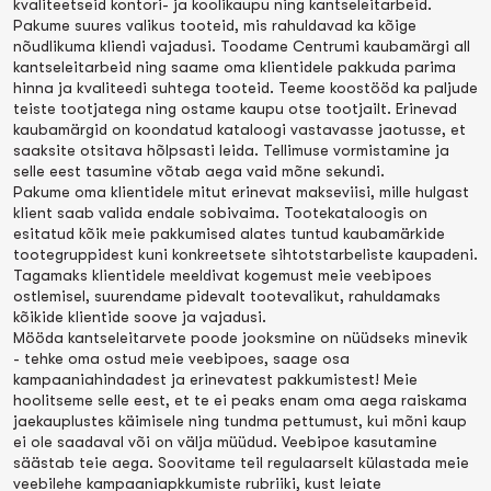
kvaliteetseid kontori- ja koolikaupu ning kantseleitarbeid.
Pakume suures valikus tooteid, mis rahuldavad ka kõige
nõudlikuma kliendi vajadusi. Toodame Centrumi kaubamärgi all
kantseleitarbeid ning saame oma klientidele pakkuda parima
hinna ja kvaliteedi suhtega tooteid. Teeme koostööd ka paljude
teiste tootjatega ning ostame kaupu otse tootjailt. Erinevad
kaubamärgid on koondatud kataloogi vastavasse jaotusse, et
saaksite otsitava hõlpsasti leida. Tellimuse vormistamine ja
selle eest tasumine võtab aega vaid mõne sekundi.
Pakume oma klientidele mitut erinevat makseviisi, mille hulgast
klient saab valida endale sobivaima. Tootekataloogis on
esitatud kõik meie pakkumised alates tuntud kaubamärkide
tootegruppidest kuni konkreetsete sihtotstarbeliste kaupadeni.
Tagamaks klientidele meeldivat kogemust meie veebipoes
ostlemisel, suurendame pidevalt tootevalikut, rahuldamaks
kõikide klientide soove ja vajadusi.
Mööda kantseleitarvete poode jooksmine on nüüdseks minevik
- tehke oma ostud meie veebipoes, saage osa
kampaaniahindadest ja erinevatest pakkumistest! Meie
hoolitseme selle eest, et te ei peaks enam oma aega raiskama
jaekauplustes käimisele ning tundma pettumust, kui mõni kaup
ei ole saadaval või on välja müüdud. Veebipoe kasutamine
säästab teie aega. Soovitame teil regulaarselt külastada meie
veebilehe kampaaniapkkumiste rubriiki, kust leiate