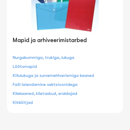
Mapid ja arhiveerimistarbed
Nurgakummiga, trukiga, lukuga
Lõõtsmapid
Kiilulukuga ja survemehhanismiga kaaned
Faili laiendamine sektsioonidega
Kilekaaned, kiletaskud, eraldajad
Kiirköitjad