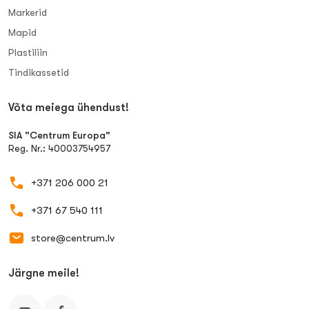
Markerid
Mapid
Plastiliin
Tindikassetid
Võta meiega ühendust!
SIA "Centrum Europa"
Reg. Nr.: 40003754957
+371 206 000 21
+371 67 540 111
store@centrum.lv
Järgne meile!