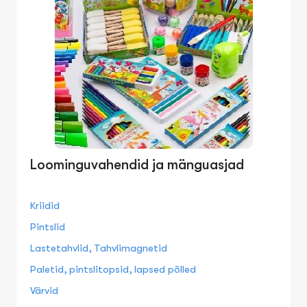
Loominguvahendid ja mänguasjad
Kriidid
Pintslid
Lastetahvlid, Tahvlimagnetid
Paletid, pintslitopsid, lapsed põlled
Värvid