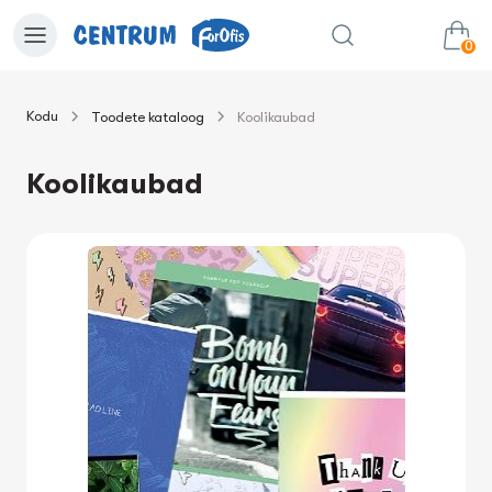
0
Kodu
Toodete kataloog
Koolikaubad
0.00€
Lisa ostukorvi
Summa:
Koolikaubad