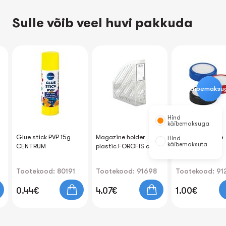
Sulle võib veel huvi pakkuda
Käibemaksu
Hind
käibemaksuga
Glue stick PVP 15g
Magazine holder
Finger moisture
Hind
käibemaksuta
CENTRUM
plastic FOROFIS clear
Tootekood: 80191
Tootekood: 91698
Tootekood: 91
0.44€
4.07€
1.00€