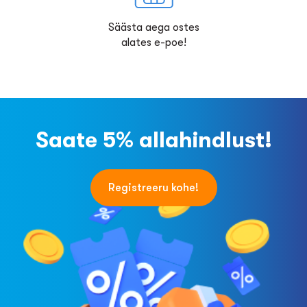
Säästa aega ostes
alates e-poe!
Saate 5% allahindlust!
Registreeru kohe!