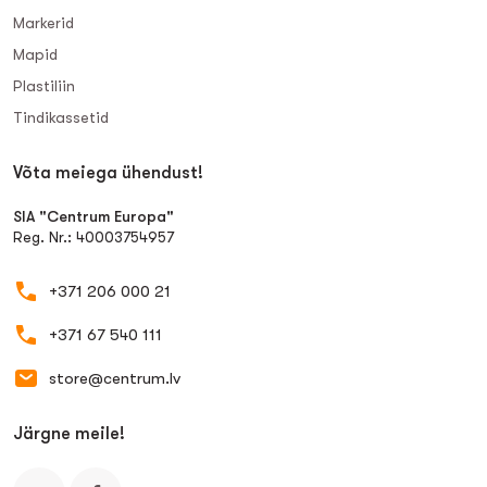
Markerid
Mapid
Plastiliin
Tindikassetid
Võta meiega ühendust!
SIA "Centrum Europa"
Reg. Nr.: 40003754957
+371 206 000 21
+371 67 540 111
store@centrum.lv
Järgne meile!