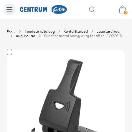
0
Kodu
Toodete kataloog
Kontoritarbed
Lauatarvikud
Augurauad
Puncher metal heavy duty for 65sh. FOROFIS
0.00€
Lisa ostukorvi
Summa: