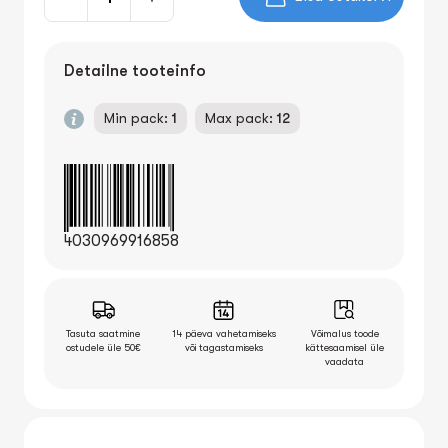
Detailne tooteinfo
Min pack:
1
Max pack:
12
4030969916858
Tasuta saatmine
14 päeva vahetamiseks
Võimalus toode
ostudele üle 50€
või tagastamiseks
kättesaamisel üle
vaadata