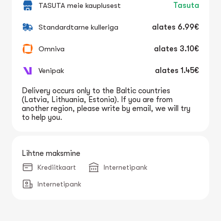
TASUTA meie kauplusest
Tasuta
Standardtarne kulleriga
alates
6.99€
Omniva
alates
3.10€
Venipak
alates
1.45€
Delivery occurs only to the Baltic countries
(Latvia, Lithuania, Estonia). If you are from
another region, please write by email, we will try
to help you.
Lihtne maksmine
Krediitkaart
Internetipank
Internetipank