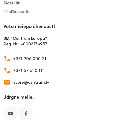
Plastiliin
Tindikassetid
Võta meiega ühendust!
SIA "Centrum Europa"
Reg. Nr.: 40003754957
+371 206 000 21
+371 67 540 111
store@centrum.lv
Järgne meile!