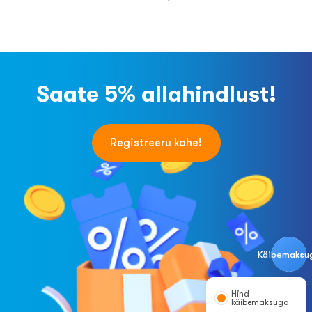
Saate 5% allahindlust!
Registreeru kohe!
Käibemaksu
Hind
käibemaksuga