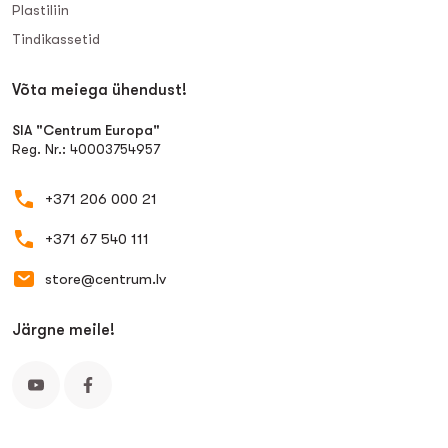
Plastiliin
Tindikassetid
Võta meiega ühendust!
SIA "Centrum Europa"
Reg. Nr.: 40003754957
+371 206 000 21
+371 67 540 111
store@centrum.lv
Järgne meile!