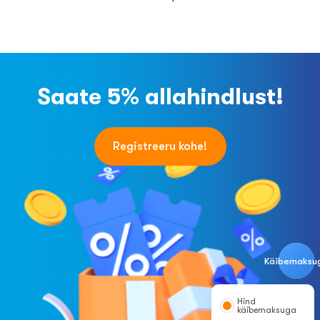
Saate 5% allahindlust!
Registreeru kohe!
Käibemaksu
Hind
käibemaksuga